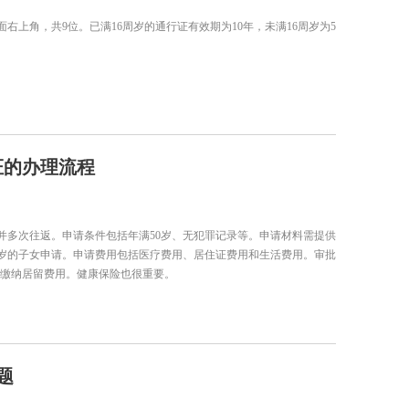
上角，共9位。已满16周岁的通行证有效期为10年，未满16周岁为5
证的办理流程
年并多次往返。申请条件包括年满50岁、无犯罪记录等。申请材料需提供
8岁的子女申请。申请费用包括医疗费用、居住证费用和生活费用。审批
，并缴纳居留费用。健康保险也很重要。
题