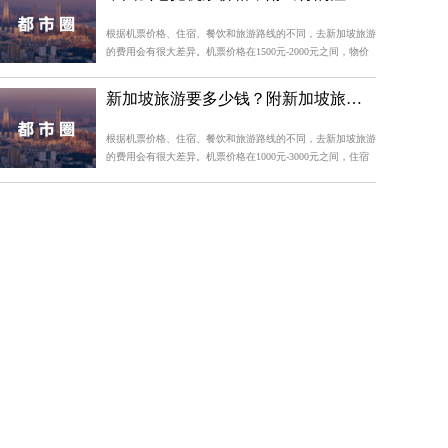
耗；2、早晚加油，高温时，油库内及管路中的温度也很高，
会产生较多的燃油蒸汽，从加油枪出来的油就会减少；3、热
根据机票价格、住宿、餐饮和旅游路线的不同，去新加坡旅游
车别太长时间；
的费用会有很大差异。机票价格在1500元-2000元之间，物价
较贵，需要合理的规划旅行预算费用，关于安全方面的问题只
需注意夜间不要出门，出门时不携带大量现金以及贵重物品即
新加坡旅游要多少钱？附新加坡旅行各项费用一览
可。
根据机票价格、住宿、餐饮和旅游路线的不同，去新加坡旅游
的费用会有很大差异。机票价格在1000元-3000元之间，住宿
费用每晚在100元-2000元之间。旅游行程的门票价格在50
元-200元之间，交通费用取决于选择的交通方式。餐饮费用每
餐大约在20元-100元之间。