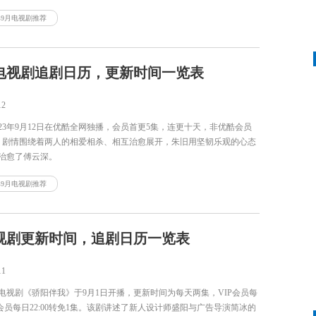
手和好友，并与他们一同面对国际芭蕾舞比赛的考验。
3年9月电视剧推荐
电视剧追剧日历，更新时间一览表
12
23年9月12日在优酷全网独播，会员首更5集，连更十天，非优酷会员
天。剧情围绕着两人的相爱相杀、相互治愈展开，朱旧用坚韧乐观的心态
治愈了傅云深。
3年9月电视剧推荐
视剧更新时间，追剧日历一览表
11
电视剧《骄阳伴我》于9月1日开播，更新时间为每天两集，VIP会员每
，非会员每日22:00转免1集。该剧讲述了新人设计师盛阳与广告导演简冰的