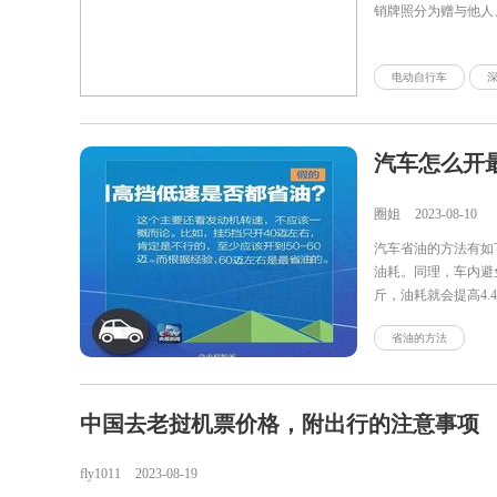
销牌照分为赠与他人
电动自行车
汽车怎么开
圈姐
2023-08-10
汽车省油的方法有如
油耗。同理，车内避
斤，油耗就会提高4
时，油库内及管路中
省油的方法
少；3、热车别太长
中国去老挝机票价格，附出行的注意事项
fly1011
2023-08-19