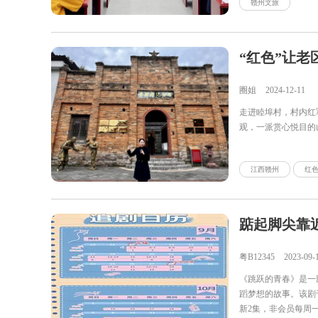
赣州文旅
圈姐
2024-12-11
走进睦埠村，村内红
观，一派赏心悦目的
江西赣州
红
粤B12345
2023-09-
《跳跃的青春》是一
蹈梦想的故事。该剧
新2集，非会员每周