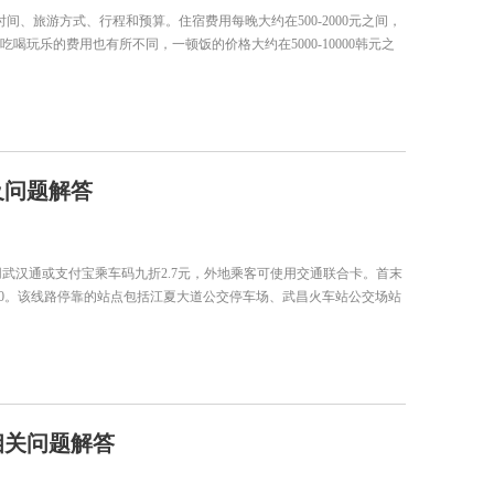
时间、旅游方式、行程和预算。住宿费用每晚大约在500-2000元之间，
吃喝玩乐的费用也有所不同，一顿饭的价格大约在5000-10000韩元之
及问题解答
使用武汉通或支付宝乘车码九折2.7元，外地乘客可使用交通联合卡。首末
-21:00。该线路停靠的站点包括江夏大道公交停车场、武昌火车站公交场站
相关问题解答