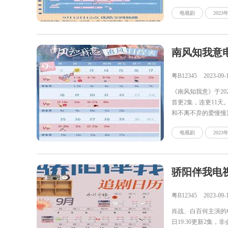
开，她结识了各种对
电视剧
202
南风知我意
粤B12345
2023-09-
《南风知我意》于20
首更2集，连更11
和不离不弃的爱慢慢
电视剧
202
骄阳伴我电
粤B12345
2023-09-
肖战、白百何主演的
日19:30更新2集