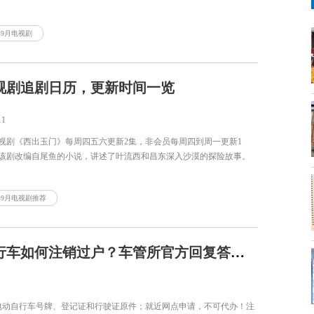
3年9月电视剧
视剧追剧日历，更新时间一览
11
视剧《西出玉门》每周四五六更新2集，非会员每周四到周一更新1
。该剧改编自尾鱼的小说，讲述了叶流西和昌东深入沙漠的探险故事。
3年9月电视剧推荐
深圳电动自行车如何注销过户？车管所官方回复答案来了！
 电动自行车号牌、登记证和行驶证原件；就近网点申请，不可代办！注