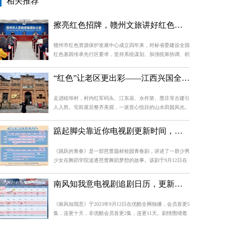
相关推荐
擦亮红色招牌，赣州文旅讲好红色故事
赣州市红色资源保护发展中心成立四年来，对标省委建设全国
红色基因传承先行区要求，坚持系统谋划、加强统筹协调、积
极探索实践，推动全市红色基因传承工作取得显著成效。
“红色”让老区更出彩——江西兴国全力打造红色文化传承发展创新示范区
走进睦埠村，村内红军码头、江东庙、永祚第、墨庄等古建引
人入胜。宅前屋后整齐美观，一派赏心悦目的山水田园风光。
踮起脚尖靠近你电视剧更新时间，追剧日历及剧情简介
《跳跃的青春》是一部芭蕾题材校园青春剧，讲述了一群少男
少女在舞蹈学院追逐芭蕾舞蹈梦想的故事。该剧于9月12日在
优酷全网独播，会员首更5集，之后每周一、周三连续更新2
集，非会员每周一至周四更新1集。剧情围绕傣族少女时小春
南风知我意电视剧追剧日历，更新时间一览表
在海城舞蹈学院的成长展开，她结识了各种对手和好友，并与
他们一同面对国际芭蕾舞比赛的考验。
《南风知我意》于2023年9月12日在优酷全网独播，会员首更5
集，连更十天，非优酷会员首更2集，连更11天。剧情围绕着
两人的相爱相杀、相互治愈展开，朱旧用坚韧乐观的心态和不