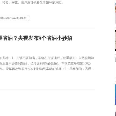
、转卖、报废、损坏及其他和你注销登记原因。
深圳电动自行车注销牌照
最省油？央视发布9个省油小妙招
下几种：1、加油不要加满，车辆在加满油后，载重增加，自然会增加
免放置不必要的物品，也可达到省油的目的。车辆负重每增加100公
.4%。些车辆改装项目也会影影响到车辆的油耗；2、早晚加油，高温
的温度也很高，会产生较多的燃油蒸汽，从加油枪出来的油就会减
时间；