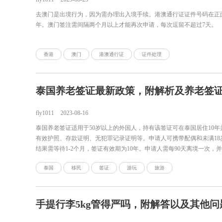
去澳门是出境行为，因为需办理出入境手续。港澳通行证证件号码在正面右
年。澳门签注需间隔两个月以上才能再次申请，每次逗留不超过7天。
香港
澳门
港澳通行证
证件处理
泰国养老签证最新政策，附解析及养老签
fly1011
2023-08-16
泰国养老签证适用于50岁以上的外国人，持有该签证可在泰国居住10
有效护照、存款证明、无犯罪记录证明等。申请人可携带配偶和未满1
结果需等待1-2个月，签证有效期为10年。申请人需每90天离境一次
泰国
移民
签证
游玩
旅游
手提行李5kg管得严吗，附解答以及其他问