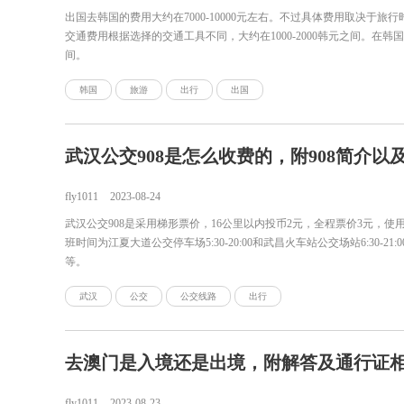
出国去韩国的费用大约在7000-10000元左右。不过具体费用取决于旅行
交通费用根据选择的交通工具不同，大约在1000-2000韩元之间。在韩国
间。
韩国
旅游
出行
出国
武汉公交908是怎么收费的，附908简介以
fly1011
2023-08-24
武汉公交908是采用梯形票价，16公里以内投币2元，全程票价3元，
班时间为江夏大道公交停车场5:30-20:00和武昌火车站公交场站6:30
等。
武汉
公交
公交线路
出行
去澳门是入境还是出境，附解答及通行证
fly1011
2023-08-23