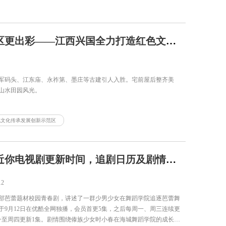
“红色”让老区更出彩——江西兴国全力打造红色文化传承发展创新示范区
军码头、江东庙、永祚第、墨庄等古建引人入胜。宅前屋后整齐美
山水田园风光。
色文化传承发展创新示范区
踮起脚尖靠近你电视剧更新时间，追剧日历及剧情简介
12
部芭蕾题材校园青春剧，讲述了一群少男少女在舞蹈学院追逐芭蕾舞
于9月12日在优酷全网独播，会员首更5集，之后每周一、周三连续更
一至周四更新1集。剧情围绕傣族少女时小春在海城舞蹈学院的成长展