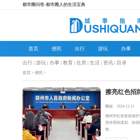
都市圈问答-都市圈人的生活宝典
首页
便民
出行
游玩
办事
出行
|
游玩
|
办事
|
教育
|
住房
|
生活
|
资讯
|
目录
首页
>
便民
>
擦亮红色招
圈姐
2024-12-11
赣州市红色资源保护
坚持系统谋划、加强
效。