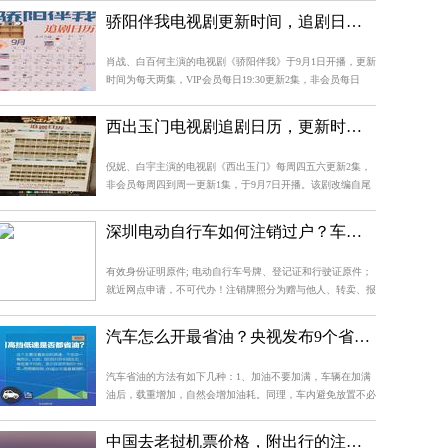
离不弃的爱慢慢治愈了傅云深。
骄阳伴我电视剧更新时间，追剧日历一览表
肖战、白百何主演的电视剧《骄阳伴我》于9月1日开播，更新
时间为每天两集，VIP会员每日19:30更新2集，非会员每日
22:00转免1集。该剧讲述了新人设计师盛阳与广告导演简冰的
爱情故事。
西出玉门电视剧追剧日历，更新时间一览
倪妮、白宇主演的电视剧《西出玉门》每周四五六更新2集，
非会员每周四到周一更新1集，于9月7日开播。该剧改编自尾
鱼的小说，讲述了叶流西和昌东深入沙漠的探险故事。
深圳电动自行车如何注销过户？车管所官方回复答案来了！
有效身份证明原件; 电动自行车号牌、登记证和行驶证原件；
就近网点申请，不可代办！注销牌照分为赠与他人、转卖、报
废、损坏及其他和你注销登记原因。
汽车怎么开最省油？央视发布9个省油小妙招
汽车省油的方法有如下几种：1、加油不要加满，车辆在加满
油后，载重增加，自然会增加油耗。同理，车内避免放置不必
要的物品，也可达到省油的目的。车辆负重每增加100公斤，
油耗就会提高4.4%。些车辆改装项目也会影影响到车辆的油
中国去老挝机票价格，附出行的注意事项