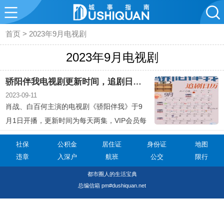
首页
>
2023年9月电视剧
2023年9月电视剧
骄阳伴我电视剧更新时间，追剧日历一览表
2023-09-11
肖战、白百何主演的电视剧《骄阳伴我》于9
月1日开播，更新时间为每天两集，VIP会员每
日19:30更新2集，非会员每日22:00转免1集。
社保
公积金
居住证
身份证
地图
该剧讲述了新人设计师盛阳与广告导演简冰的
违章
入深户
航班
公交
限行
爱情故事。
都市圈人的生活宝典
总编信箱 pm#dushiquan.net