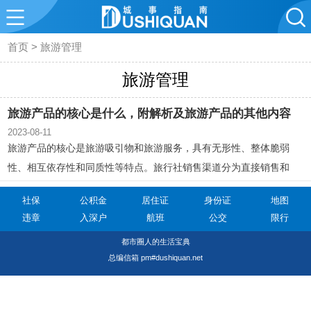
首页
>
旅游管理
旅游管理
旅游产品的核心是什么，附解析及旅游产品的其他内容
2023-08-11
旅游产品的核心是旅游吸引物和旅游服务，具有无形性、整体脆弱
性、相互依存性和同质性等特点。旅行社销售渠道分为直接销售和
间接销售，直接销售渠道简便灵活但覆盖面窄，间接销售渠道销售
社保
公积金
居住证
身份证
地图
量大但成本高。旅行社产品形态包括包价旅游、组合旅游和单项服
违章
入深户
航班
公交
限行
务，旅行社应扩大宣传网和建立采购网络以保证客源和供应。单项
都市圈人的生活宝典
服务越来越丰富，个性化、人性化和国际化的服务受到重视。
总编信箱 pm#dushiquan.net