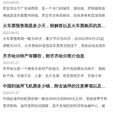
2023-08-03
游线路并了解当地交通情况。
罗定市位于广东省西部，是一个冷门的城市。泗伦镇、罗阳镇和连
滩镇是该市最繁华的镇。罗定市没有高铁站，但未来将有昆深高铁
和深南高铁经过并设站。罗定市有许多旅游景点，包括南江文化主
火车票预售期是多少天，附解答以及火车票购买的其他问题
题园、承武大屋、竖勋书院、罗定市罗镜镇东山湖区氏宗祠、龙湾
2023-08-02
生态旅游区、罗定风车山、长岗坡渡槽、石牛山森林公园、谭御史
火车票预售期一般为30天，重大节日为25天，自2022年6月1日起
祠道和罗定万寿山景区。
调整为15天。火车票候补是指在车票售完情况下，系统自动兑现车
票。火车票退票手续费根据时间段收取，最高为20%。
齐齐哈尔特产有哪些，附齐齐哈尔简介信息
2023-07-27
齐齐哈尔是一个拥有丰富特产的地方。其中包括驿站马肉干、酒焖
松子鸡、甘南大豆、人参、北大仓酒、依安剪纸艺术、甘南小米、
依安芸豆、黑龙江大豆和甘南葵花籽等。齐齐哈尔地处中国东北地
中国到迪拜飞机票多少钱，附去迪拜的注意事项以及迪拜简介
区，拥有温带大陆性季风气候，地势北高南低，土壤丰富，水资源
2023-07-27
充沛。此外，齐齐哈尔还有丰富的名胜古迹，如大乘寺、卜奎清真
中国赴迪拜的机票价格一般在4000元到8000元之间，受旅游季节和
寺等。
需求影响。迪拜是阿拉伯国家，是中东地区的经济和金融中心，被
称为“贸易之都”。迪拜对中国游客免费落地签，夏季酷热，冬季气