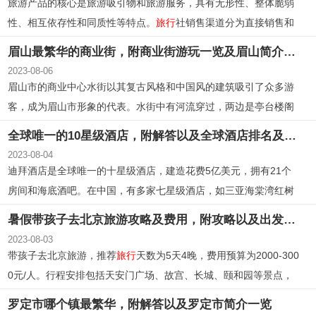
旅游产品的核心是旅游吸引物和旅游服务，具有无形性、整体脆弱
性、相互依存性和同质性等特点。
旅行
社销售渠道分为直接销售和
间接销售，直接销售渠道简便灵活但覆盖面窄，间接销售渠道销售
眉山最繁华的商业街，附商业街游玩一览及眉山简介信息
量大但成本高。
旅行
社产品形态包括包价旅游、组合旅游和单项服
2023-08-06
务，
旅行
社应扩大宣传网和建立采购网络以保证客源和供应。单项
眉山市的商业中心水街以其复古风格和中国风的建筑吸引了众多游
服务越来越丰富，个性化、人性化和国际化的服务受到重视。
客，成为眉山市形象的代表。水街中有河流穿过，两边是亭台楼阁
和灯光装饰，还有各种表演和娱乐设施。眉山市位于四川省，是一
全球唯一的10星级酒店，附解答以及全球酒店排名及中国七星级酒店
个历史悠久的城市，拥有良好的交通网络。
2023-08-04
迪拜酒店是全球唯一的十星级酒店，建造花费5亿美元，拥有21个
房间和海底酒吧。在中国，有多家七星级酒店，如三亚海棠湾红树
林七星度假酒店。全球排名前十的酒店包括洲际酒店、半岛酒店、
暑假带孩子去北京旅游攻略及费用，附攻略以及出发注意事项
安缦酒店等。
2023-08-03
带孩子去北京旅游，推荐
旅行
天数为5天4晚，费用预算为2000-300
0元/人。行程安排包括天安门广场、故宫、长城、颐和园等景点，
美食推荐有烤鸭、豆汁、涮羊肉等。注意天气状况、提前预定门
罗定市哪个镇最繁华，附解答以及罗定市简介一览
票、避开旅游高峰期、遵守当地文化和习惯、携带现金、计划好旅