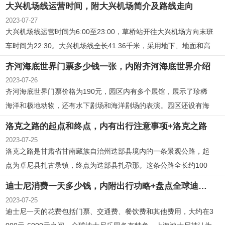
大兴机场线运营时间，附大兴机场简介及路线走向
温适宜。
2023-07-27
大兴机场线运营时间为6:00至23:00，草桥站开往大兴机场方向末班
车时间为22:30。大兴机场线全长41.36千米，采用地下、地面和高
架线路，共设3座地下车站。线路起于草桥站，止于大兴机场站，途
齐河海底世界门票多少钱一张，内附齐河海底世界介绍
经丰台区、大兴区和廊坊市广阳区。
2023-07-26
齐河海底世界门票价格为190元，园区内有多个展馆，展示了珍稀
海洋和极地动物，还有水下剧场和海洋剧场的表演。园区还设有海
洋科普馆和海洋科技展示，提供海洋知识课堂和研学活动。园区内
洛克之路的起点和终点，内有出行注意事项+洛克之路
有多个主题餐厅和便利店，提供中西美食和购物服务。停车场和卫
2023-07-25
生间也提供便利设施。
洛克之路是甘肃省甘南藏族自治州迭部县境内的一条景观公路，起
点为卓尼县扎古录镇，终点为迭部县扎尕那。这条公路全长约100
公里，沿途风光秀美，被誉为中国最美丽的景观大道之一。然而，2
迪士尼消费一天多少钱，内附出行功略+盘点全球迪士尼+花销参考
023年6月1日至2023年10月1日期间，洛克之路的卓尼段将进行封
2023-07-25
闭施工，旅游车辆需绕行。施工期间，我们呼吁过往车辆自觉遵守
迪士尼一天的花费包括门票、交通费、餐饮费和其他费用，大约在3
交通规则，确保施工路段的安全通行。