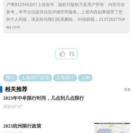
户粤B12345自行上传发布，版权归版权方及用户所有，内容仅供
罚款200元，记3分。
参考，本平台仅提供信息存储空间服务。上述内容如果侵害了您
对外省市号牌小客车违反限行规定的，采用非现
的个人利益，请及时与我们联系删除。 纠错邮箱：2137262770#
qq.com
场执法方式，也就是俗称的“电子警察”执法，依法处2
00元罚款，记3分。
因紧急就医等特殊原因违反限行规定的，可以事
71
后向公安机关交通管理部门提供相关证明材料，经核
查属实将根据实际情况视情处理。
限行
上海限行政策
上海限行
上海
相关推荐
更多
2023年中牟限行时间，几点到几点限行
2023-07-07
2023杭州限行政策