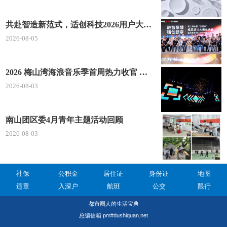
共赴智造新范式，适创科技2026用户大会将于深圳启幕
2026-08-05
2026 梅山湾海浪音乐季首周热力收官 文体旅深度融合点燃滨海夏日经济
2026-08-03
南山团区委4月青年主题活动回顾
2026-08-03
社保
公积金
居住证
身份证
地图
违章
入深户
航班
公交
限行
都市圈人的生活宝典
总编信箱 pm#dushiquan.net