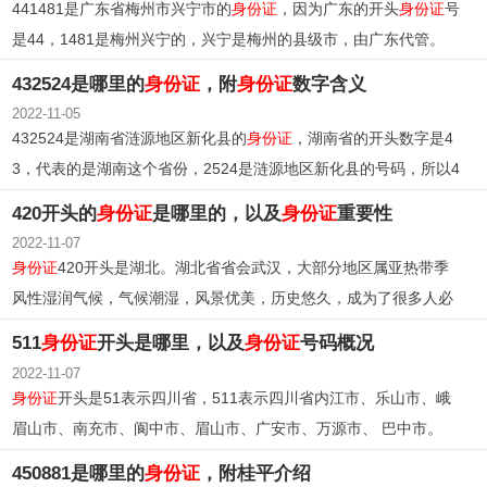
441481是广东省梅州市兴宁市的
身份证
，因为广东的开头
身份证
号
是44，1481是梅州兴宁的，兴宁是梅州的县级市，由广东代管。
432524是哪里的
身份证
，附
身份证
数字含义
2022-11-05
432524是湖南省涟源地区新化县的
身份证
，湖南省的开头数字是4
3，代表的是湖南这个省份，2524是涟源地区新化县的号码，所以4
32524是湖南省涟源地区新化县的
身份证
号码。
420开头的
身份证
是哪里的，以及
身份证
重要性
2022-11-07
身份证
420开头是湖北。湖北省省会武汉，大部分地区属亚热带季
风性湿润气候，气候潮湿，风景优美，历史悠久，成为了很多人必
去旅游地之一。
511
身份证
开头是哪里，以及
身份证
号码概况
2022-11-07
身份证
开头是51表示四川省，511表示四川省内江市、乐山市、峨
眉山市、南充市、阆中市、眉山市、广安市、万源市、 巴中市。
450881是哪里的
身份证
，附桂平介绍