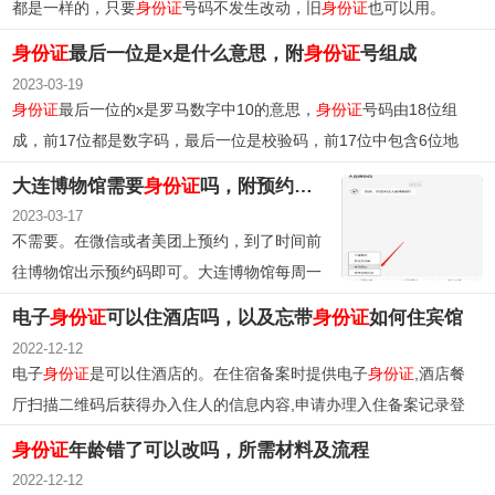
都是一样的，只要
身份证
号码不发生改动，旧
身份证
也可以用。
身份证
最后一位是x是什么意思，附
身份证
号组成
2023-03-19
身份证
最后一位的x是罗马数字中10的意思，
身份证
号码由18位组
成，前17位都是数字码，最后一位是校验码，前17位中包含6位地
址码，8位出生日期码，3位数字顺序码。
大连博物馆需要
身份证
吗，附预约步骤及场馆开放时间
2023-03-17
不需要。在微信或者美团上预约，到了时间前
往博物馆出示预约码即可。大连博物馆每周一
闭馆，平日9:00-16:30开放。
电子
身份证
可以住酒店吗，以及忘带
身份证
如何住宾馆
2022-12-12
电子
身份证
是可以住酒店的。在住宿备案时提供电子
身份证
,酒店餐
厅扫描二维码后获得办入住人的信息内容,申请办理入住备案记录登
记。
身份证
年龄错了可以改吗，所需材料及流程
2022-12-12