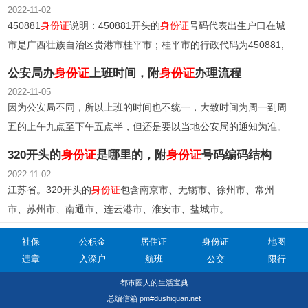
2022-11-02
450881
身份证
说明：450881开头的
身份证
号码代表出生户口在城
市是广西壮族自治区贵港市桂平市；桂平市的行政代码为450881,
身份证
开头前6位号码是450881 的，都是桂平市地区的
身份证
。
公安局办
身份证
上班时间，附
身份证
办理流程
2022-11-05
因为公安局不同，所以上班的时间也不统一，大致时间为周一到周
五的上午九点至下午五点半，但还是要以当地公安局的通知为准。
320开头的
身份证
是哪里的，附
身份证
号码编码结构
2022-11-02
江苏省。320开头的
身份证
包含南京市、无锡市、徐州市、常州
市、苏州市、南通市、连云港市、淮安市、盐城市。
社保
公积金
居住证
身份证
地图
违章
入深户
航班
公交
限行
都市圈人的生活宝典
总编信箱 pm#dushiquan.net