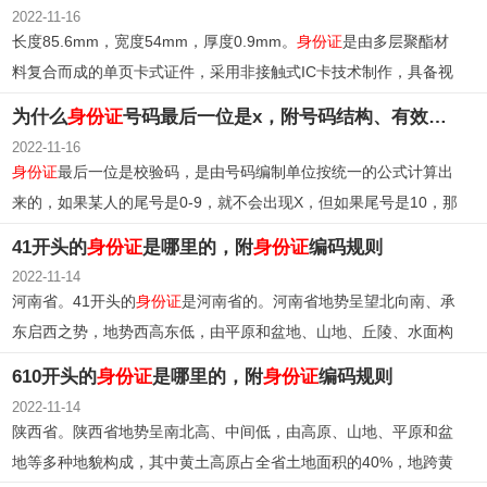
2022-11-16
长度85.6mm，宽度54mm，厚度0.9mm。
身份证
是由多层聚酯材
料复合而成的单页卡式证件，采用非接触式IC卡技术制作，具备视
读和机读两种功能。
为什么
身份证
号码最后一位是x，附号码结构、有效期限
2022-11-16
身份证
最后一位是校验码，是由号码编制单位按统一的公式计算出
来的，如果某人的尾号是0-9，就不会出现X，但如果尾号是10，那
么就得用X来代替。
41开头的
身份证
是哪里的，附
身份证
编码规则
2022-11-14
河南省。41开头的
身份证
是河南省的。河南省地势呈望北向南、承
东启西之势，地势西高东低，由平原和盆地、山地、丘陵、水面构
成；地跨海河、黄河、淮河、长江四大流域。大部分地处暖温带，
610开头的
身份证
是哪里的，附
身份证
编码规则
南部跨亚热带，属北亚热带向暖温带过渡的大陆性季风气候；河南
2022-11-14
地处沿海开放地区与中西部地区的结合部，是中国经济由东向西梯
陕西省。陕西省地势呈南北高、中间低，由高原、山地、平原和盆
次推进发展的中间地带。
地等多种地貌构成，其中黄土高原占全省土地面积的40%，地跨黄