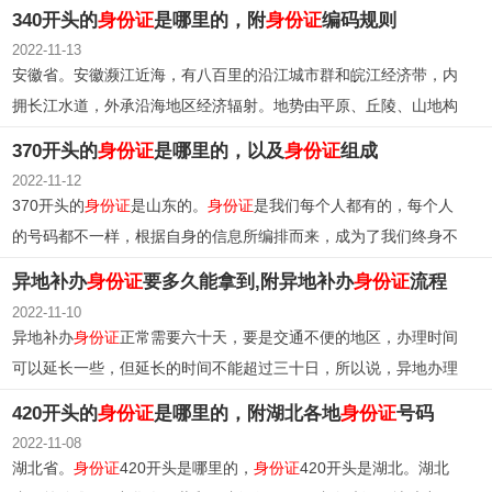
河、长江两大水系，横跨三个气候带，陕北北部长城沿线属中温带
340开头的
身份证
是哪里的，附
身份证
编码规则
季风气候，关中及陕北大部属暖温带季风气候，陕南属北亚热带季
2022-11-13
风气候。
安徽省。安徽濒江近海，有八百里的沿江城市群和皖江经济带，内
拥长江水道，外承沿海地区经济辐射。地势由平原、丘陵、山地构
成；地跨淮河、长江、新安江三大水系。安徽省地处暖温带与亚热
370开头的
身份证
是哪里的，以及
身份证
组成
带过渡地区。淮河以北属暖温带半湿润季风气候，淮河以南为亚热
2022-11-12
带湿润季风气候，南北兼容。
370开头的
身份证
是山东的。
身份证
是我们每个人都有的，每个人
的号码都不一样，根据自身的信息所编排而来，成为了我们终身不
变的身份代码。
异地补办
身份证
要多久能拿到,附异地补办
身份证
流程
2022-11-10
异地补办
身份证
正常需要六十天，要是交通不便的地区，办理时间
可以延长一些，但延长的时间不能超过三十日，所以说，异地办理
身份证
最长时间不能超过九十天。
420开头的
身份证
是哪里的，附湖北各地
身份证
号码
2022-11-08
湖北省。
身份证
420开头是哪里的，
身份证
420开头是湖北。湖北