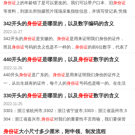
身份证
上的年龄错了是可以更改的。我们可以带户口本、旧
身份证
等资料，到派出所拍摄照片现场采集指纹信息，并填写登记表;凭领
证回执到受理点领取证件并交回旧证。
342开头的
身份证
是哪里的，以及数字编码的含义
2022-11-27
342开头的
身份证
是安徽的。
身份证
是用来证明我们身份的证件，
而且
身份证
号码的含义也是不一样的，
身份证
的前6位数字，代表了
你所在的行政区域。
440开头的
身份证
是哪里的，以及
身份证
数字的含义
2022-11-26
440开头
身份证
是广东的。
身份证
是用来证明我们身份的证件之
一，从出生就有的证件，每个人的
身份证
号码也是唯一的。在生活
中我们对
身份证
要妥善保管。
330开头的
身份证
是哪里的，以及
身份证
数字的含义
2022-11-25
3301：浙江省杭州市;3302：浙江省宁波市;3303：浙江省温州市;3
304：浙江省嘉兴市;
身份证
对我们的重要性不言而喻，我们要保管
好自己的
身份证
。
身份证
大小尺寸多少厘米，附申领、制发流程