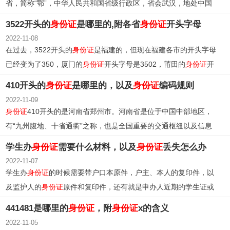
省，简称“鄂”，中华人民共和国省级行政区，省会武汉，地处中国
中部地区，东邻安徽，西连重庆，西北与陕西接壤，南接江西、湖
3522开头的
身份证
是哪里的,附各省
身份证
开头字母
南，北与河南毗邻。
2022-11-08
在过去，3522开头的
身份证
是福建的，但现在福建各市的开头字母
已经变为了350，厦门的
身份证
开头字母是3502，莆田的
身份证
开
头字母是3503等等。
410开头的
身份证
是哪里的，以及
身份证
编码规则
2022-11-09
身份证
410开头的是河南省郑州市。河南省是位于中国中部地区，
有“九州腹地、十省通衢”之称，也是全国重要的交通枢纽以及信息
中心。
学生办
身份证
需要什么材料，以及
身份证
丢失怎么办
2022-11-07
学生办
身份证
的时候需要带户口本原件，户主、本人的复印件，以
及监护人的
身份证
原件和复印件，还有就是申办人近期的学生证或
者毕业证原件以及照片。
441481是哪里的
身份证
，附
身份证
x的含义
2022-11-05