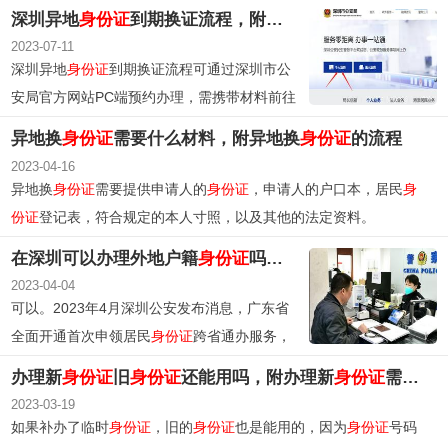
前到场候考，等待叫号后找考官确认身份并开始考试。
深圳异地
身份证
到期换证流程，附所需材料
2023-07-11
深圳异地
身份证
到期换证流程可通过深圳市公
安局官方网站PC端预约办理，需携带材料前往
预约窗口办理。已满16周岁者需携带原
身份
异地换
身份证
需要什么材料，附异地换
身份证
的流程
证
、数码照片回执和其他有效
身份证
件；未满
2023-04-16
16周岁者还需携带监护人证明材料。
异地换
身份证
需要提供申请人的
身份证
，申请人的户口本，居民
身
份证
登记表，符合规定的本人寸照，以及其他的法定资料。
在深圳可以办理外地户籍
身份证
吗？办理方法及在线申请入口步骤
2023-04-04
可以。2023年4月深圳公安发布消息，广东省
全面开通首次申领居民
身份证
跨省通办服务，
外甥户籍均可在居住地公安户政窗口就近办理
办理新
身份证
旧
身份证
还能用吗，附办理新
身份证
需要的材料
首次申领居民
身份证
业务。
2023-03-19
如果补办了临时
身份证
，旧的
身份证
也是能用的，因为
身份证
号码