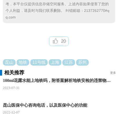
考，本平台仅提供信息存储空间服务。上述内容如果侵害了您的
首班车在花桥站
个人利益，请及时与我们联系删除。 纠错邮箱：2137262770#q
5:40发车
q.com
常规末班车时间为22:30
唯亭站、花桥站双向发车
20
昆山地铁行车时段
早高峰时段：7:00-9:00
昆山
地铁
11号线
上海
江苏
苏州
相关推荐
晚高峰时段：17:00-20:00
更多
100ml花露水能上地铁吗，附答案解析地铁安检的违禁物一览
行车间隔约6-7分钟
2023-07-31
其他时段为平峰
昆山医保中心咨询电话，以及医保中心的功能
行车间隔约8分钟
2022-12-07