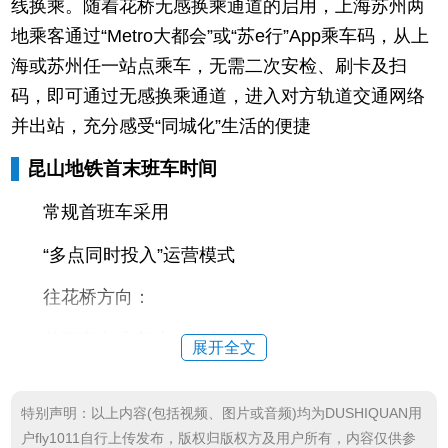
线换乘。随着花桥无感换乘通道的启用，上海苏州两
地乘客通过“Metro大都会”或“苏e行”App乘车码，从上
海或苏州任一站点乘车，无需二次安检、刷卡及扫
码，即可通过无感换乘通道，进入对方轨道交通网络
并出站，充分感受“同城化”生活的便捷
昆山地铁首末班车时间
常规首班车采用
“多点同时投入”运营模式
往花桥方向：
首班车在唯亭站、共青站
展开全文
6:00同时发车
特别声明：以上内容(包括视频、图片或音频)均为DUSHIQUAN用
往唯亭方向：
户fly1011自行上传发布，版权归版权方及用户所有，内容仅供参