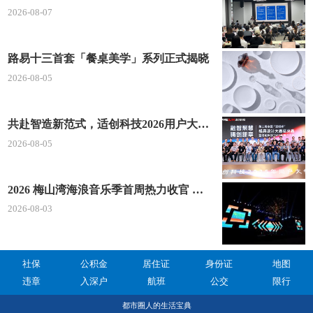
2026-08-07
路易十三首套「餐桌美学」系列正式揭晓
2026-08-05
共赴智造新范式，适创科技2026用户大会将于深圳启幕
2026-08-05
2026 梅山湾海浪音乐季首周热力收官 文体旅深度融合点燃滨海夏日经济
2026-08-03
社保
公积金
居住证
身份证
地图
违章
入深户
航班
公交
限行
都市圈人的生活宝典