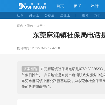
首页
便民
出行
|
社保
身份证
公积金
居住证
摇号
竞价
首页
>
便民
>
办事
>
东莞麻涌镇社保局电话
提问时间：
2022-03-19 19:42:38
东莞麻涌镇社保局电话是0769-88226233，办
节假日除外)，办公地址是东莞市麻涌镇政务服务中心
东莞市麻涌镇中麻公路新基路段，为东莞市社会保障
作的政府职能部门。