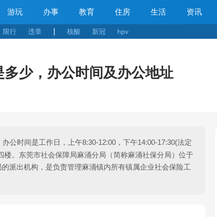
游玩
办事
教育
住房
生活
资讯
|
限行
违章
核酸
新冠
hpv
是多少，办公时间及办公地址
公时间是工作日，上午8:30-12:00，下午14:00-17:30(法定
四楼。东莞市社会保障局麻涌分局（简称麻涌社保分局）位于
局的派出机构，是负责管理麻涌镇内所有镇属企业社会保险工