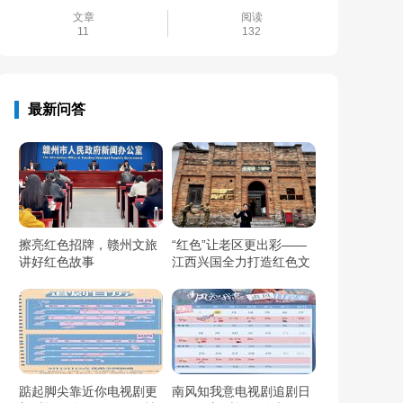
文章
阅读
11
132
最新问答
擦亮红色招牌，赣州文旅
“红色”让老区更出彩——
讲好红色故事
江西兴国全力打造红色文
化传承发展创新示范区
踮起脚尖靠近你电视剧更
南风知我意电视剧追剧日