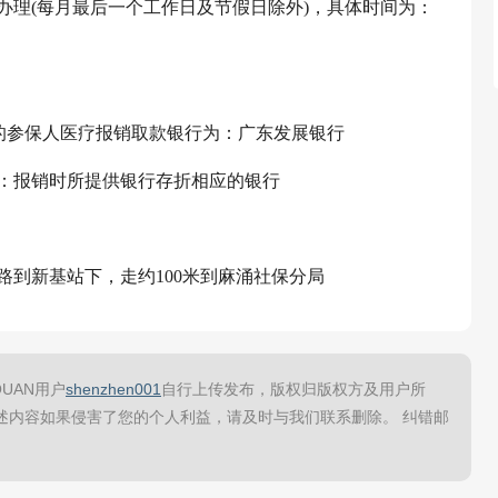
办理(每月最后一个工作日及节假日除外)，具体时间为：
)的参保人医疗报销取款银行为：广东发展银行
：报销时所提供银行存折相应的银行
7路到新基站下，走约100米到麻涌社保分局
UAN用户
shenzhen001
自行上传发布，版权归版权方及用户所
述内容如果侵害了您的个人利益，请及时与我们联系删除。 纠错邮