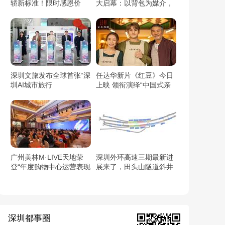
轿新标准！限时感恩价
大启幕：以背包为媒介，
6.59万元起！
开启都市与自然的对话
深圳文旅发布全球首张“深
任达华新片《红豆》今日
圳AI城市旅行
上映 领衔演绎“中国式亲
卡/Shenzhen AI Travel
情”触动人心
Pass”：用AI链接世界与
深圳
广州美林M·LIVE天地荣
深圳外环高速三期最新进
登“年度购物中心运营表现
展来了，田头山隧道斜井
TOP10”（2025观点商业
顺利贯通
年会）
深圳都事圈