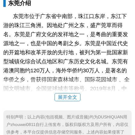
东莞介绍
东莞市位于广东省中南部，珠江口东岸，东江下
游的珠江三角洲。因地处广州之东，盛产莞草而得
名。东莞是广府文化的发祥地之一，是粤曲的重要发
源地之一，也是中国的粤剧之乡。东莞是中国近代史
的开篇地和改革开放的先行地，被列为第一批国家新
型城镇化综合试点地区和广东历史文化名城。东莞有
港澳同胞约120万人，海外华侨约30万人，是著名的
华侨之乡，曾获得国家森林城市、国际花园城市 、全
国文明城市、全国篮球城市等称号。2019年8月，中
国海关总署主办的《中国海关》杂志公布了2018年“中
展开全文
国外贸百强城市”排名，东莞排名第3。2020年6月，
经中央依法治国委入选为第一批全国法治政府建设示
特别声明：以上内容(包括视频、图片或音频)均为DUSHIQUAN用
范地区和项目名单。
户zhouwei0811自行上传发布，版权归版权方及用户所有，内容仅
供参考，本平台仅提供信息存储空间服务。上述内容如果侵害了