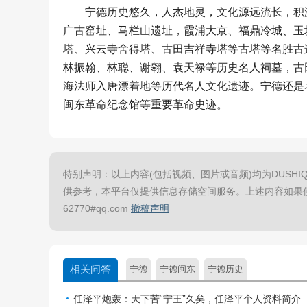
宁德历史悠久，人杰地灵，文化源远流长，积淀
广古窑址、马栏山遗址，霞浦大京、福鼎冷城、玉
塔、兴云寺舍得塔、古田吉祥寺塔等古塔等名胜古
林振翰、林聪、谢翱、袁天禄等历史名人祠墓，古
海法师入唐漂着地等历代名人文化遗迹。宁德还是
闽东革命纪念馆等重要革命史迹。
特别声明：以上内容(包括视频、图片或音频)均为DUSHIQ
供参考，本平台仅提供信息存储空间服务。上述内容如果侵
62770#qq.com
撤稿声明
相关问答
宁德
宁德闽东
宁德历史
任泽平炮轰：天下苦“宁王”久矣，任泽平个人资料简介