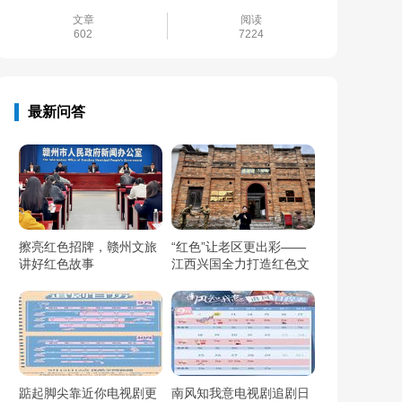
文章
阅读
602
7224
最新问答
擦亮红色招牌，赣州文旅
“红色”让老区更出彩——
讲好红色故事
江西兴国全力打造红色文
化传承发展创新示范区
踮起脚尖靠近你电视剧更
南风知我意电视剧追剧日