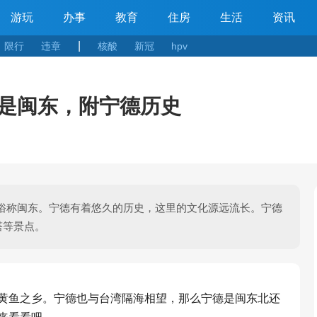
游玩
办事
教育
住房
生活
资讯
|
限行
违章
核酸
新冠
hpv
是闽东，附宁德历史
俗称闽东。宁德有着悠久的历史，这里的文化源远流长。宁德
塔等景点。
黄鱼之乡。宁德也与台湾隔海相望，那么宁德
是闽东北还