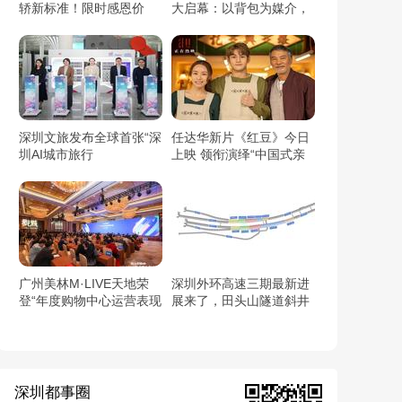
轿新标准！限时感恩价
大启幕：以背包为媒介，
6.59万元起！
开启都市与自然的对话
深圳文旅发布全球首张“深
任达华新片《红豆》今日
圳AI城市旅行
上映 领衔演绎“中国式亲
卡/Shenzhen AI Travel
情”触动人心
Pass”：用AI链接世界与
深圳
广州美林M·LIVE天地荣
深圳外环高速三期最新进
登“年度购物中心运营表现
展来了，田头山隧道斜井
TOP10”（2025观点商业
顺利贯通
年会）
深圳都事圈