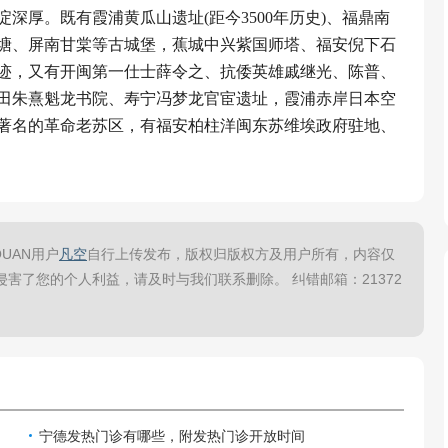
深厚。既有霞浦黄瓜山遗址(距今3500年历史)、福鼎南
塘、屏南甘棠等古城堡，蕉城中兴紫国师塔、福安倪下石
迹，又有开闽第一仕士薛令之、抗倭英雄戚继光、陈普、
田朱熹魁龙书院、寿宁冯梦龙官宦遗址，霞浦赤岸日本空
著名的革命老苏区，有福安柏柱洋闽东苏维埃政府驻地、
UAN用户
凡空
自行上传发布，版权归版权方及用户所有，内容仅
害了您的个人利益，请及时与我们联系删除。 纠错邮箱：21372
宁德发热门诊有哪些，附发热门诊开放时间