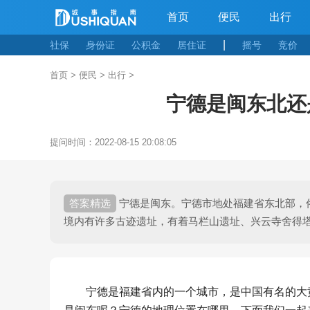
首页
便民
出行
|
社保
身份证
公积金
居住证
摇号
竞价
首页
>
便民
>
出行
>
宁德是闽东北还
提问时间：
2022-08-15 20:08:05
宁德是闽东。宁德市地处福建省东北部，
境内有许多古迹遗址，有着马栏山遗址、兴云寺舍得
宁德是福建省内的一个城市，是中国有名的大