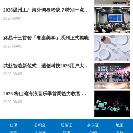
2026温州工厂海外询盘稀缺？特别一点AI 短视频引流 + 麦穗智能获客谷歌定制独立站双渠道拓客！
2026-08-07
路易十三首套「餐桌美学」系列正式揭晓
2026-08-05
共赴智造新范式，适创科技2026用户大会将于深圳启幕
2026-08-05
2026 梅山湾海浪音乐季首周热力收官 文体旅深度融合点燃滨海夏日经济
2026-08-03
社保
公积金
居住证
身份证
地图
违章
入深户
航班
公交
限行