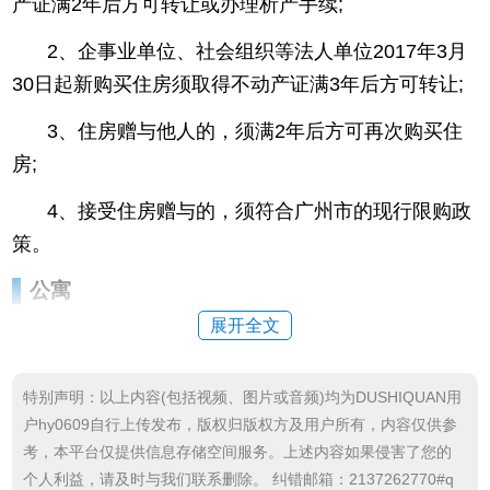
产证满2年后方可转让或办理析产手续;
2、企事业单位、社会组织等法人单位2017年3月
30日起新购买住房须取得不动产证满3年后方可转让;
3、住房赠与他人的，须满2年后方可再次购买住
房;
4、接受住房赠与的，须符合广州市的现行限购政
策。
公寓
展开全文
2018年12月20日起，居民个人可购买2017年3月3
0日之前土地出让成交的公寓，取得不动产证满2年后
特别声明：以上内容(包括视频、图片或音频)均为DUSHIQUAN用
方可再次转让;
户hy0609自行上传发布，版权归版权方及用户所有，内容仅供参
2017年3月30日后土地出让成交的商服类房地产
考，本平台仅提供信息存储空间服务。上述内容如果侵害了您的
个人利益，请及时与我们联系删除。 纠错邮箱：2137262770#q
项目，仍按原政策执行(即330新政)。