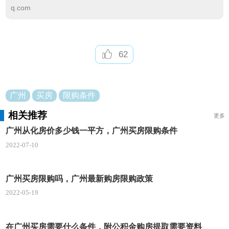
q.com
广州从化区房子限购么，这个区域的房子属于限
购区域，一般单身买房只能买一套，如果是以家庭为
中心申请的话可以购买两套。一些广州买房限购条件
62
等相关内容对于想要购买从化区房子的消费者们来说
还是很重要的问题，大家可以根据自己的情况来综合
考虑自己是否符合当地购房资格，这样才能选择适合
广州
买房
限购条件
自己身份和条件的楼盘。
相关推荐
更多
广州从化房价多少钱一平方，广州买房限购条件
2022-07-10
广州买房限购吗，广州最新购房限购政策
2022-05-19
在广州买房需要什么条件，附公积金购房提取需要资料