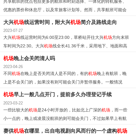
共享航班的优点包括更多的航班和时刻选择、一体化的转机服务、
优惠的票价和休息厅，以及常旅客计划等。然而，共享航班可能会
导致超售和乘客无法优先乘坐航班的问题，对时间紧凑的乘客来说
大兴
机场
线运营时间，附大兴
机场
简介及路线走向
可能不太方便。此外，共享航班不能提前选座或在网上值机，需要
2023-07-27
到柜台办理登机手续。
大兴
机场
线运营时间为6:00至23:00，草桥站开往大兴
机场
方向末班
车时间为22:30。大兴
机场
线全长41.36千米，采用地下、地面和高
架线路，共设3座地下车站。线路起于草桥站，止于大兴
机场
站，途
机场
晚上会关闭清人吗
经丰台区、大兴区和廊坊市广阳区。
2023-04-26
不同
机场
在晚上是否关闭清人是不同的，有的
机场
晚上有航班，晚
上是不会关门的，如果没有则可能会关门并暂停服务。一般情况
下，凌晨下飞机可以在
机场
过夜，但需要出示机票凭证并确认该
机
机场
早上一般几点开门，提前多久办理登记手续
场
是否支持此服务。
2023-03-22
一些比较大的
机场
是24小时开放的，比如北上广深的
机场
，而一些
小一点的，晚上或凌晨没航班的则可能会关门，不过如果早上有航
班的话，一般5-6点就会开门。
赛供
机场
在哪里，出自电视剧向风而行的一个虚构
机场