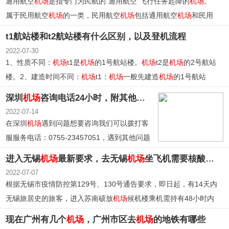
通用航空
机场
是指专门为民航的“通用航空”飞行任务起降的
机场
。
属于民用航空
机场
的一类，民用航空
机场
包括通用航空
机场
和民用
运输
机场
。
t1航站楼和t2航站楼有什么区别，以及登机流程
2022-07-30
1、性质不同：
机场
t1是
机场
的1号航站楼。
机场
t2是
机场
的2号航站
楼。2、建造时间不同：
机场
t1：
机场
一般先建造
机场
的1号航站
楼，后续建造
机场
的2号航站楼。
机场
t2：当
机场
需要拓宽候机、登
深圳
机场
咨询电话24小时，附其他服务电话及
机场
最新疫
机空间时，会建造
机场
的2号航站楼。
2022-07-14
在深圳
机场
遇到问题想要咨询我们可以拨打客
服服务电话：0755-23457051，遇到其他问题
需要投诉的可以拨打0755-2345615。
进入无锡
机场
最新要求，去无锡
机场
坐飞机需要核酸检测吗
2022-07-07
根据无锡市疫情防控第129号、130号通告要求，即日起，有14天内
无锡旅居史的旅客，进入苏南硕放
机场
候机楼乘机需持有48小时内
核酸检测阴性证明。
现在广州有几个
机场
，广州市区去
机场
的地铁有哪些