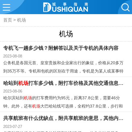
首页
>
机场
机场
专机飞一趟多少钱？附解答以及关于专机的具体内容
2023-08-08
公务机是各国元首、皇室贵族和企业家出行的象征，价格从20多万
到35万不等。专机和包机的区别在于用途，专机是为某人或某事特
别飞行的飞机，而包机是根据合同进行的不定期飞行。专机客舱布
哈站到
机场
打车多少钱，附打车价格及其他交通信息一览
局分为首长席、部长席、司局级官员席位和媒体席位。专机执行任
2023-08-06
务有一套完整的流程，包括航线考察、地面安全保障和清舱检查。
哈尔滨站到
机场
的打车费用约为95元，距离37.8公里，需要46分
钟。此外，还有
机场
大巴哈站线可选择，全程约37.8公里，步行和
乘坐公交的时间和路线也有详细说明。在哈尔滨火车站北出口北广
共享航班有什么优缺点，附共享航班的意思，其他内容等
场和南出口南广场都有
机场
大巴的停靠点。
2023-07-27