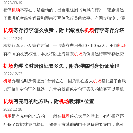
2023-03-19
赛供
机场
不存在，是虚构的，出自电视剧《向风而行》，该剧讲述
了鹭洲航空航空程霄和顾南亭两位飞行员的故事。有网友猜测，“赛
供”可能指的是越南的胡志明市。
机场
寄存行李怎么收费，附上海浦东
机场
行李寄存介绍
2022-12-24
根据行李大小及寄存时间，一般寄存费用是30～80元/天。不同
机场
有不同的收费标准，本文将以上海浦东
机场
为例讲述行李寄存收费
情况。
机场
办理临时身份证要多久，附办理临时身份证流程
2022-12-23
机场
办理临时身份证要1分钟左右，因为现在各大
机场
都配备了自助
办理临时身份证的机器，忘带身份证或身份证丢失的旅客可以用机
器办理。
机场
有充电的地方吗，附
机场
吸烟区位置
2022-12-18
机场
是有充电的地方的，一般在
机场
候机大厅的墙上，有些插座还
配备了数据线充电接口，如果还有其他的电子设备需要充电，也可
以去
机场
的餐厅或商场，那里也有充电的地方。