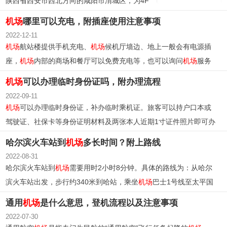
陕西省西安市西北方向的咸阳市渭城区，为4F
级民用国际
机场
，是中国八大区域枢纽
机场
之
机场
哪里可以充电，附插座使用注意事项
一，也是西北第一个实行72小时过境免签政策
2022-12-11
的航空口岸。
机场
航站楼提供手机充电、
机场
候机厅墙边、地上一般会有电源插
座，
机场
内部的商场和餐厅可以免费充电等，也可以询问
机场
服务
人员来找寻充电口。
机场
可以办理临时身份证吗，附办理流程
2022-09-11
机场
可以办理临时身份证，补办临时乘机证。旅客可以持户口本或
驾驶证、社保卡等身份证明材料及两张本人近期1寸证件照片即可办
理。
哈尔滨火车站到
机场
多长时间？附上路线
2022-08-31
哈尔滨火车站到
机场
需要用时2小时8分钟。具体的路线为：从哈尔
滨火车站出发，步行约340米到哈站，乘坐
机场
巴士1号线至太平国
际
机场
站下车（共5站）下车后，步行约80米抵达太平国际
机场
。
通用
机场
是什么意思，登机流程以及注意事项
2022-07-30