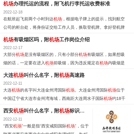
机场
办理托运的流程，附飞机行李托运收费标准
2022-12-18
在航班起飞前两个小时到达
机场
，根据电子牌上的提示，找到航空
公司的柜台处，将身份证交给工作人员，换取登机牌。拿好登机牌
和身份证办理行李托运，得到行李票，通过安检口，登记，等待飞
机场
有吸烟区吗，附
机场
工作岗位介绍
机起飞，到目的地后根据提示找到属于自己的行李。
2022-12-17
大部分
机场
是没有吸烟区的，只有小部分
机场
有吸烟区，如果想吸
烟的话，一定要在进入
机场
前吸烟，因为违反规定在
机场
内吸烟是
要被处罚的。
大连
机场
叫什么名字，附
机场
高速路
2022-12-11
大连
机场
的名字叫大连金州湾国际
机场
。大连金州湾国际
机场
位于
中国辽宁省大连市金州湾海域，西南距大连周水子国际
机场
约18千
米，南距大连市中心约23千米，为4F级国际航空枢纽、东北亚门户
西安
机场
叫什么名字，附
机场
标识理念
枢纽
机场
、中国大陆地区第一座海上人工岛
机场
。
2022-12-11
“西安
机场
”一般是指“西安咸阳国际
机场
”，位于