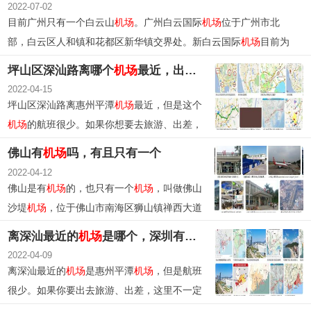
2022-07-02
目前广州只有一个白云山
机场
。广州白云国际
机场
位于广州市北
部，白云区人和镇和花都区新华镇交界处。新白云国际
机场
目前为
南方航空、海南航空、深圳航空、联邦快递及中国国际航空的重点
坪山区深汕路离哪个
机场
最近，出入深圳最新要求
机场
。除接待中国各省内外航班外，还接待亚、非、欧、北美、等
2022-04-15
国际航班及往返。
坪山区深汕路离惠州平潭
机场
最近，但是这个
机场
的航班很少。如果你想要去旅游、出差，
时间允许的话建议你把出发点改成深圳宝安国
佛山有
机场
吗，有且只有一个
际
机场
，这样比较方便。
2022-04-12
佛山是有
机场
的，也只有一个
机场
，叫做佛山
沙堤
机场
，位于佛山市南海区狮山镇禅西大道
与
机场
路交汇处，于1953年建立，1954年落
离深汕最近的
机场
是哪个，深圳有几个
机场
+出入深圳最
成，为军用
机场
。
2022-04-09
离深汕最近的
机场
是惠州平潭
机场
，但是航班
很少。如果你要出去旅游、出差，这里不一定
会有你想要的航班，所以去深圳宝安国际
机场