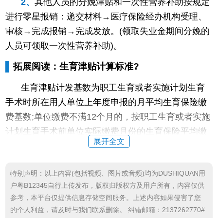
2、
其他人员的分娩津贴和一次性营养补助按规定
进行零星报销：递交材料→医疗保险经办机构受理、
审核→完成报销→完成发放。(领取失业金期间分娩的
人员可领取一次性营养补助)。
拓展阅读：生育津贴计算标准?
生育津贴计发基数为职工生育或者实施计划生育
手术时所在用人单位上年度申报的月平均生育保险缴
费基数;单位缴费不满12个月的，按职工生育或者实施
计划生育手术前单位实际缴费月份的生育保险平均缴
展开全文
费基数计算。按照顺产158天、助娩产和剖宫产173天
计算，每多生育一个婴儿，增加15天。
特别声明：以上内容(包括视频、图片或音频)均为DUSHIQUAN用
户粤B12345自行上传发布，版权归版权方及用户所有，内容仅供
参考，本平台仅提供信息存储空间服务。上述内容如果侵害了您
的个人利益，请及时与我们联系删除。 纠错邮箱：2137262770#