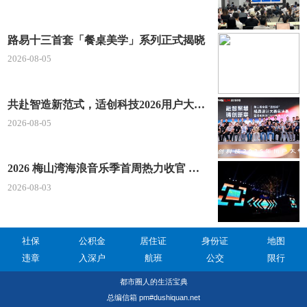
路易十三首套「餐桌美学」系列正式揭晓
2026-08-05
共赴智造新范式，适创科技2026用户大会将于深圳启幕
2026-08-05
2026 梅山湾海浪音乐季首周热力收官 文体旅深度融合点燃滨海夏日经济
2026-08-03
社保
公积金
居住证
身份证
地图
违章
入深户
航班
公交
限行
都市圈人的生活宝典
总编信箱 pm#dushiquan.net