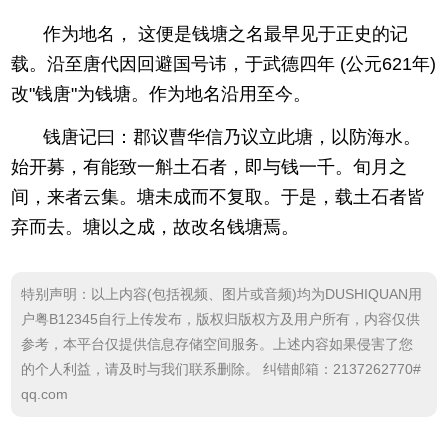
作为地名， 这便是钱塘之名最早见于正史的记
载。沿至唐代因回避国号讳，于武德四年 (公元621年)
改"钱唐"为钱塘。作为地名沿用至今。
钱唐记曰：郡议曹华信乃议立此塘，以防海水。
始开募，有能致一斛土石者，即与钱一千。旬月之
间，来者云集。塘未成而不复取。于是，载土石者皆
弃而去。塘以之成，故改名钱塘焉。
特别声明：以上内容(包括视频、图片或音频)均为DUSHIQUAN用
户粤B12345自行上传发布，版权归版权方及用户所有，内容仅供
参考，本平台仅提供信息存储空间服务。上述内容如果侵害了您
的个人利益，请及时与我们联系删除。 纠错邮箱：2137262770#
qq.com