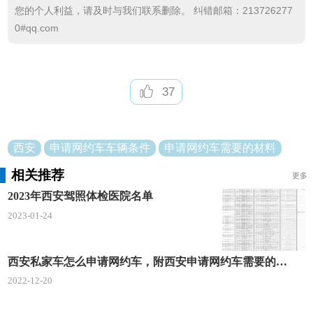
您的个人利益，请及时与我们联系删除。 纠错邮箱：213726277
0#qq.com
1.在西安市注册登记的7座及以下乘用车;
2.车辆技术性能满足车辆运营安全要求，配备制动
防抱死系统、前排安全气囊等必要的安全防护装置;
37
3.燃油车辆轴距2650毫米以上，排量在1.8L或1.6
T以上，达到西安市机动车注册登记排放标准要求;
西安
​申请网约车车辆条件
申请网约车需要的材料
4.插电式混合动力车辆轴距2650毫米以上、续航
相关推荐
更多
里程达50公里以上，达到西安市机动车注册登记排放
2023年西安驾照体检医院名单
标准要求;
2023-01-24
5.纯电动新能源车辆轴距2650毫米以上，续航里
程达200公里以上，纳入国家新能源汽车目录;
西安私家车怎么申请网约车，附西安申请网约车需要的材料
2022-12-20
6.车辆行驶证载明的初次注册日期至申请时未满2
年;