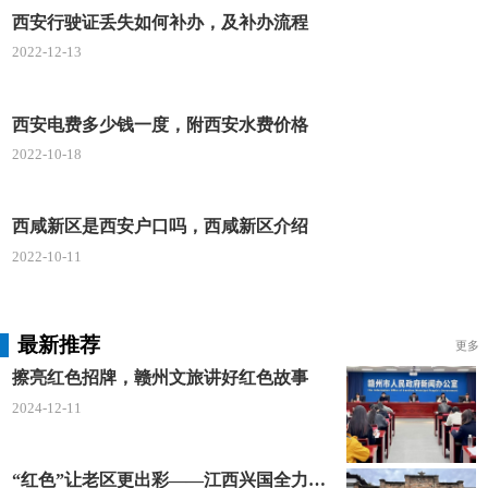
西安行驶证丢失如何补办，及补办流程
7.车辆安装符合国家、省和市技术标准，具有行驶
2022-12-13
记录功能的车辆卫星定位装置、应急报警装置，以及
满足录音和录像功能，并可与行业管理服务监管平台
西安电费多少钱一度，附西安水费价格
实现数据传输共享的全车监控摄像设备;
2022-10-18
8.车辆外观颜色和标识应当区分于巡游出租汽车
(以下简称巡游车)，内部张贴悬挂网约车专用标识，
西咸新区是西安户口吗，西咸新区介绍
不得违反规定安装顶灯、空载灯等巡游车服务专用设
2022-10-11
施设备;
最新推荐
更多
擦亮红色招牌，赣州文旅讲好红色故事
2024-12-11
“红色”让老区更出彩——江西兴国全力打造红色文化传承发展创新示范区