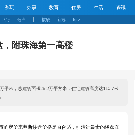
游玩
办事
教育
住房
生活
资讯
|
限行
违章
核酸
新冠
hpv
盘，附珠海第一高楼
平米，总建筑面积25.2万平方米，住宅建筑高度达110.7米
户。
市的定价来判断楼盘价格是否合适，那清远最贵的楼盘在