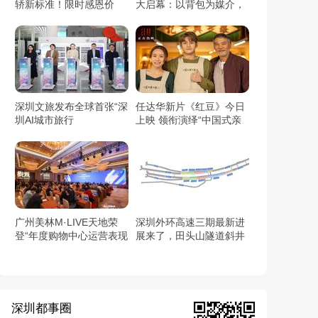
轿新标准！限时感恩价
大启幕：以背包为媒介，
6.59万元起！
开启都市与自然的对话
深圳文旅发布全球首张“深
任达华新片《红豆》今日
圳AI城市旅行
上映 领衔演绎“中国式亲
卡/Shenzhen AI Travel
情”触动人心
Pass”：用AI链接世界与
深圳
广州美林M·LIVE天地荣
深圳外环高速三期最新进
登“年度购物中心运营表现
展来了，田头山隧道斜井
TOP10”（2025观点商业
顺利贯通
年会）
深圳都事圈