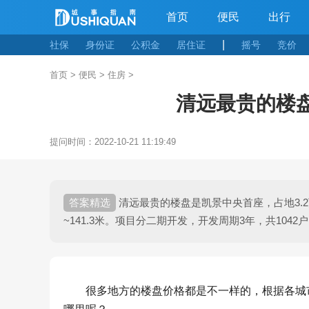
首页
便民
出行
|
社保
身份证
公积金
居住证
摇号
竞价
首页
>
便民
>
住房
>
清远最贵的楼
提问时间：
2022-10-21 11:19:49
清远最贵的楼盘是凯景中央首座，占地3.2万
~141.3米。项目分二期开发，开发周期3年，共1042
很多地方的楼盘价格都是不一样的，根据各城