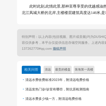
此时此刻,此情此景,那种至尊享受的优越感油
北江凤城大桥的北岸,主楼楼层建筑高度达146米,
特别声明：以上内容(包括视频、图片或音频)均为DUSHIQ
容仅供参考，本平台仅提供信息存储空间服务。上述内容
137262770#qq.com
撤稿声明
相关问答
清远
最贵的楼盘
珠海第一高楼
清远水费收费标准2023年，附​清远电费价格
清远发热门诊/诊室有哪些，附抗原检测指南
清远水费多少钱一方，附清远电费价格