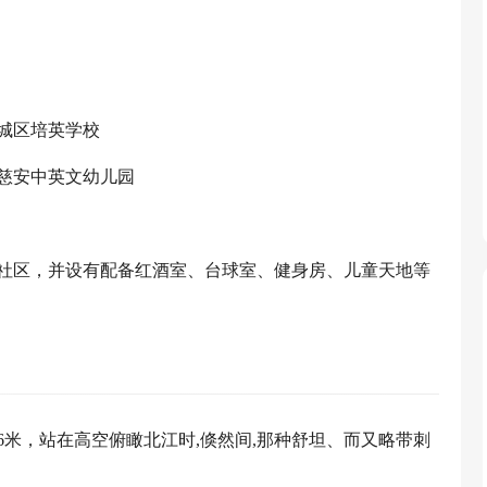
城区培英学校
慈安中英文幼儿园
社区，并设有配备红酒室、台球室、健身房、儿童天地等
6米，站在高空俯瞰北江时,倏然间,那种舒坦、而又略带刺