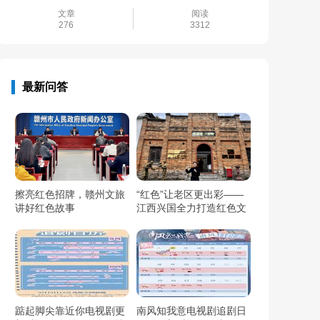
文章
阅读
276
3312
最新问答
擦亮红色招牌，赣州文旅
“红色”让老区更出彩——
讲好红色故事
江西兴国全力打造红色文
化传承发展创新示范区
踮起脚尖靠近你电视剧更
南风知我意电视剧追剧日