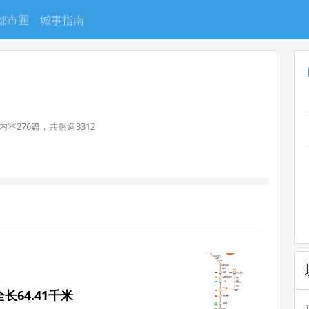
都市圈
城事指南
内容276篇，共创造3312
64.41千米