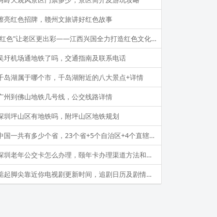
擦亮红色招牌，赣州文旅讲好红色故事
“红色”让老区更出彩——江西兴国全力打造红色文化传承发展创新示范区
吴圩机场通地铁了吗，交通指南及联系电话
千岛湖属于哪个市，千岛湖附近的八大景点+详情
广州到佛山地铁几号线，公交线路详情
深圳坪山区有地铁吗，附坪山区地铁规划
中国一共有多少个省，23个省+5个自治区+4个直辖市+2个特区
深圳老年公交卡怎么办理，颐年卡办理渠道方法和所需材料
踮起脚尖靠近你电视剧更新时间，追剧日历及剧情简介