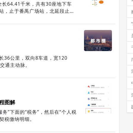
64.41千米，共有30座地下车
站，止于番禺广场站，北延段止于
36公里，双向8车道，宽120
的交通主动脉。
程图解
务”下面的“税务”，然后在“个人税
看契税缴纳明细。