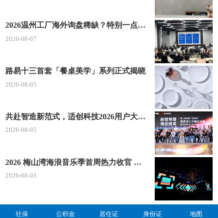
2026温州工厂海外询盘稀缺？特别一点AI 短视频引流 + 麦穗智能获客谷歌定制独立站双渠道拓客！
2026-08-07
路易十三首套「餐桌美学」系列正式揭晓
2026-08-05
共赴智造新范式，适创科技2026用户大会将于深圳启幕
2026-08-05
2026 梅山湾海浪音乐季首周热力收官 文体旅深度融合点燃滨海夏日经济
2026-08-03
社保
公积金
居住证
身份证
地图