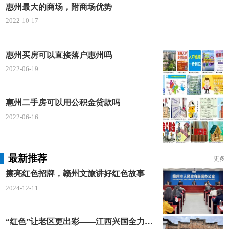
支付一定的定金或订金给到开发商那边，当大家在缴
惠州最大的商场，附商场优势
纳定金或者订金的时候一定了解清楚它们之间的区
2022-10-17
别，其中定金是有法律效力的，如果违反合同购房者
是拿不回定金的，开发商如果违反合同需要双倍返还
惠州买房可以直接落户惠州吗
定金。而订金在法律上并没有明文规定，一般表示一
2022-06-19
定的预先支付的款项，不存在违约赔偿的事宜。
惠州二手房可以用公积金贷款吗
4、签购房合同
2022-06-16
签订购房合同是大家在买房过程中不能少的步
骤，购房合同对于大家来说是自己购买房屋和维权的
一个凭证，因此在签订购房合同时，购房者要注意看
最新推荐
更多
看合同中有没有空白条款、补充协议中的义务和权利
擦亮红色招牌，赣州文旅讲好红色故事
是不是对等、违约责任和赔偿有没有写清楚、交房日
2024-12-11
期与交房标准是否清晰，有没有垄断物管权。
“红色”让老区更出彩——江西兴国全力打造红色文化传承发展创新示范区
5、办理住房贷款