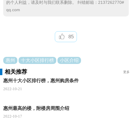
1、查看是否符合购房资格
的个人利益，请及时与我们联系删除。 纠错邮箱：2137262770#
qq.com
现在大家想要购买房子，首先就需要去了解自己
是否有购房的资格，现在不少的城市都是施行了限购
政策的。一般而言，拥有本地户口的购房者都可以在
85
本地购买首套房，而外地户口买房需要符合一定的交
税或交社保的要求。
惠州
十大小区排行榜
小区介绍
2、确定房源
相关推荐
更多
大家在买房的时候，还应该自己的购房需求，找
惠州十大小区排行榜，惠州购房条件
到价格、地理位置、户型、以及周边配都符合自己需
2022-10-21
求的房源。然后通过考虑开发商实力、小区配套、物
业资质等因素，确定最终的房源。
惠州最高的楼，附楼房周围介绍
3、缴纳定金
2022-10-17
当大家确定了自己想要购买的房子之后，还需要