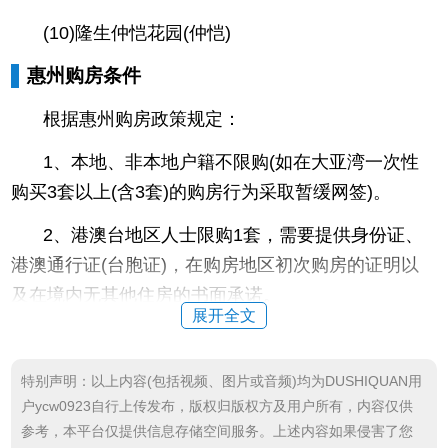
(10)隆生仲恺花园(仲恺)
惠州购房条件
根据惠州购房政策规定：
1、本地、非本地户籍不限购(如在大亚湾一次性
购买3套以上(含3套)的购房行为采取暂缓网签)。
2、港澳台地区人士限购1套，需要提供身份证、
港澳通行证(台胞证)，在购房地区初次购房的证明以
及在境内无其他住房的书面承诺。
展开全文
3、境外人士限购1套，需要提供在内地就业或学
习的证明材料。
特别声明：以上内容(包括视频、图片或音频)均为DUSHIQUAN用
户ycw0923自行上传发布，版权归版权方及用户所有，内容仅供
买房流程
参考，本平台仅提供信息存储空间服务。上述内容如果侵害了您