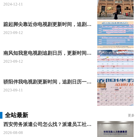
2024-12-11
现在比较常见的买房方式就是通过贷款去进行购
买，一般在办理贷款的时候可以选择的方式有商业贷
踮起脚尖靠近你电视剧更新时间，追剧日历及剧情简介
款和公积金贷款，大家在办理贷款的时候就要根据自
2023-09-12
己本身的情况确定好适合自己的贷款方式。
6、验房交房
南风知我意电视剧追剧日历，更新时间一览表
2023-09-12
最后的步骤就是去接房和验房了，这也是买房过
程中比较重要的流程了，大家在验房的时候可以邀请
骄阳伴我电视剧更新时间，追剧日历一览表
专门的验房师按照有关行业标准对房屋从上到下、由
2023-09-11
里到外检查一遍，其中包括检查室外场地、屋面、地
下室、各楼层、阁楼、水电设施，并开动暖气机、冷
气机等设备，最后会将一份书面报告交给准业主。
全站最新
更多
西安劳务派遣公司怎么找？派遣员工社保如何合规缴？空间无限 23 年专业沉淀给出答案
2026-08-08