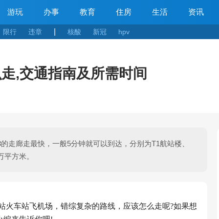
游玩
办事
教育
住房
生活
资讯
|
限行
违章
核酸
新冠
hpv
么走,交通指南及所需时间
T3的走廊走最快，一般5分钟就可以到达，分别为T1航站楼、
5万平方米。
站火车站飞机场，错综复杂的路线，应该怎么走呢?如果想