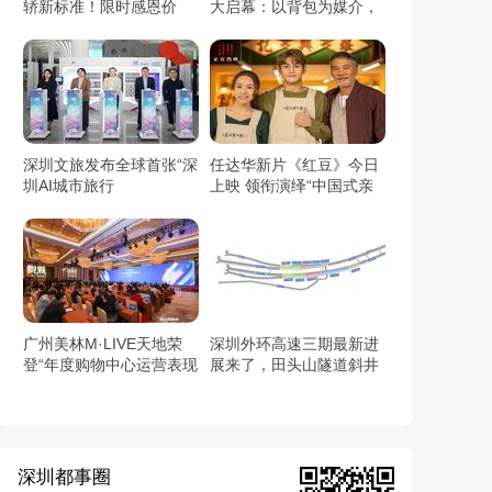
轿新标准！限时感恩价
大启幕：以背包为媒介，
6.59万元起！
开启都市与自然的对话
深圳文旅发布全球首张“深
任达华新片《红豆》今日
圳AI城市旅行
上映 领衔演绎“中国式亲
卡/Shenzhen AI Travel
情”触动人心
Pass”：用AI链接世界与
深圳
广州美林M·LIVE天地荣
深圳外环高速三期最新进
登“年度购物中心运营表现
展来了，田头山隧道斜井
TOP10”（2025观点商业
顺利贯通
年会）
深圳都事圈