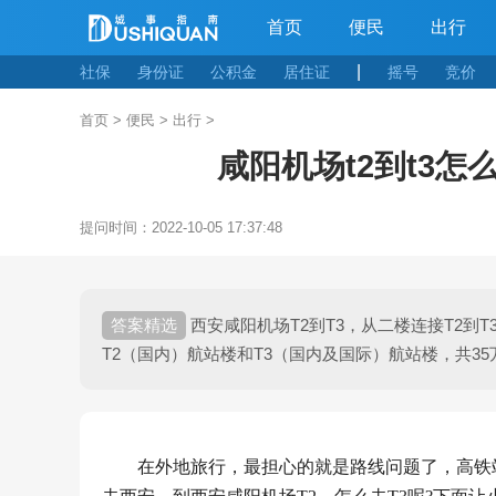
首页
便民
出行
|
社保
身份证
公积金
居住证
摇号
竞价
首页
>
便民
>
出行
>
咸阳机场t2到t3怎
提问时间：
2022-10-05 17:37:48
西安咸阳机场T2到T3，从二楼连接T2到
T2（国内）航站楼和T3（国内及国际）航站楼，共3
在外地旅行，最担心的就是路线问题了，高铁