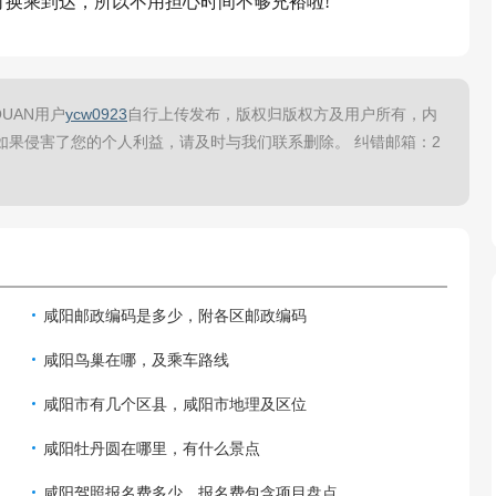
即可换乘到达，所以不用担心时间不够充裕啦!
UAN用户
ycw0923
自行上传发布，版权归版权方及用户所有，内
如果侵害了您的个人利益，请及时与我们联系删除。 纠错邮箱：2
咸阳邮政编码是多少，附各区邮政编码
咸阳鸟巢在哪，及乘车路线
咸阳市有几个区县，咸阳市地理及区位
咸阳牡丹圆在哪里，有什么景点
咸阳驾照报名费多少，报名费包含项目盘点