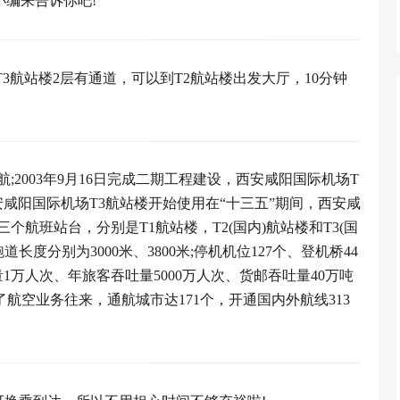
小编来告诉你吧!
。在T3航站楼2层有通道，可以到T2航站楼出发大厅，10分钟
航;2003年9月16日完成二期工程建设，西安咸阳国际机场T
西安咸阳国际机场T3航站楼开始使用在“十三五”期间，西安咸
航班站台，分别是T1航站楼，T2(国内)航站楼和T3(国
长度分别为3000米、3800米;停机机位127个、登机桥44
1万人次、年旅客吞吐量5000万人次、货邮吞吐量40万吨
了航空业务往来，通航城市达171个，开通国内外航线313