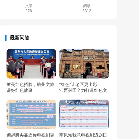
文章
阅读
276
3312
最新问答
擦亮红色招牌，赣州文旅
“红色”让老区更出彩——
讲好红色故事
江西兴国全力打造红色文
化传承发展创新示范区
踮起脚尖靠近你电视剧更
南风知我意电视剧追剧日