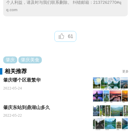
个人利益，请及时与我们联系删除。 纠错邮箱：2137262770#q
文鲤
q.com
文鲤因产于鼎湖区沙浦镇的文塱而得名，具有肉
质清甜嫩滑、骨骼柔软、无腥味、吃了不燥热不上火
61
等特点。文鲤最佳的烹饪方法是“清蒸”，不用放姜，
不放酱油，只放盐、少量陈皮碎、花生油，上碟后就
能尝出它的鲜味。
肇庆
肇庆美食
鼎湖上素
相关推荐
更多
“鼎湖上素”原称“罗汉斋”，据说是把各种素料基于
肇庆哪个区最繁华
一锅的大杂烩，后经僧厨不断改进，日臻完善，成为
2022-05-24
上等素斋。鼎湖上素除了取当地新鲜素菜食材，还加
上鼎湖山的泉水烹制而成，造就其他寺庙之素菜无法
肇庆东站到鼎湖山多久
比拟的纯鲜纯美滋味，口感鲜、嫩、爽、滑。
2022-05-22
肇实