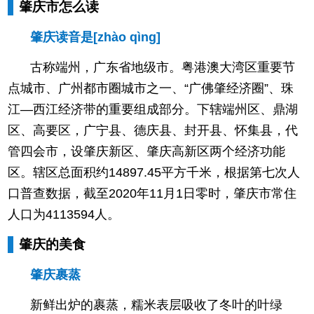
肇庆市怎么读
肇庆读音是[zhào qìng]
古称端州，广东省地级市。粤港澳大湾区重要节
点城市、广州都市圈城市之一、“广佛肇经济圈”、珠
江—西江经济带的重要组成部分。下辖端州区、鼎湖
区、高要区，广宁县、德庆县、封开县、怀集县，代
管四会市，设肇庆新区、肇庆高新区两个经济功能
区。辖区总面积约14897.45平方千米，根据第七次人
口普查数据，截至2020年11月1日零时，肇庆市常住
人口为4113594人。
肇庆的美食
肇庆裹蒸
新鲜出炉的裹蒸，糯米表层吸收了冬叶的叶绿