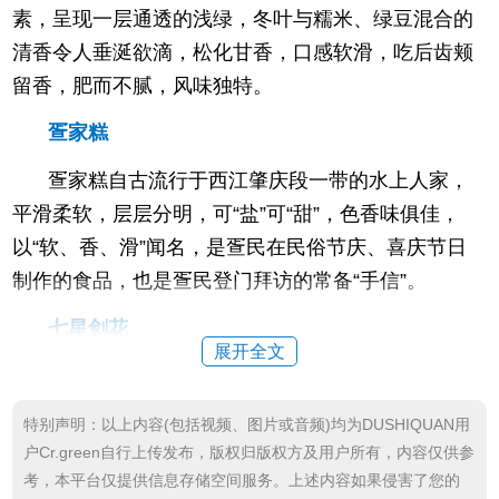
素，呈现一层通透的浅绿，冬叶与糯米、绿豆混合的
清香令人垂涎欲滴，松化甘香，口感软滑，吃后齿颊
留香，肥而不腻，风味独特。
疍家糕
疍家糕自古流行于西江肇庆段一带的水上人家，
平滑柔软，层层分明，可“盐”可“甜”，色香味俱佳，
以“软、香、滑”闻名，是疍民在民俗节庆、喜庆节日
制作的食品，也是疍民登门拜访的常备“手信”。
七星剑花
展开全文
七星剑花喜好生长在没有水分、没有土壤的七星
岩悬崖峭壁之上。七星剑花清热润肺，除痰止咳，滋
特别声明：以上内容(包括视频、图片或音频)均为DUSHIQUAN用
补养颜，和猪骨一起，再加上点罗汉果或者蜜枣熬制
户Cr.green自行上传发布，版权归版权方及用户所有，内容仅供参
而成的老火靓汤，清甜芳香又有益。
考，本平台仅提供信息存储空间服务。上述内容如果侵害了您的