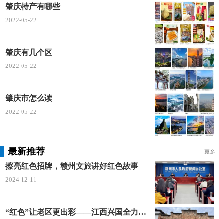
肇庆特产有哪些
肇庆产的芡实因淀粉含量高、营养成分及水分更
2022-05-22
丰富、颗粒大，早在宋朝就已成为远近闻名的优质食
材，肇实多用来炖肉、煲汤或入药，能健脾止泻、固
肇庆有几个区
肾去湿，是难得的滋补佳品。
2022-05-22
麦溪鲤
肇庆市怎么读
清蒸麦溪鲤是肇庆的特色美食。清宣统《高要县
2022-05-22
志》载：“大湾之白溪麦塘鲤鱼尤有名，银鳞软骨，其
肥美诚绝无仅有。”清蒸麦溪鲤甘香可口无腥味，“鲜
甜如蜜，嫩滑如玉、肥而不腻”。
最新推荐
更多
擦亮红色招牌，赣州文旅讲好红色故事
2024-12-11
“红色”让老区更出彩——江西兴国全力打造红色文化传承发展创新示范区