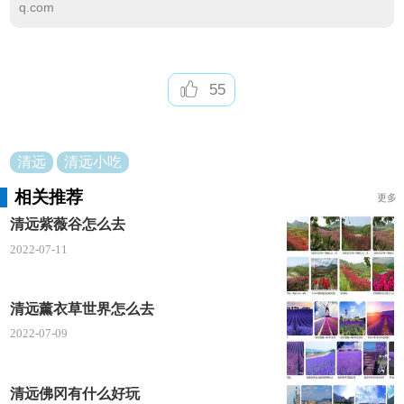
味，一口下去满嘴飘香，麻辣的口感让人忍不住接着
q.com
再吃第二块，好的椒盐鸡下巴一吃到嘴里就知道地不
地道了。
55
星子扣肉
星子扣肉在连州非常的受欢迎，无论在餐馆、宴
清远
清远小吃
席准会有它的影子，还有无扣肉不成宴的说法。
相关推荐
更多
带皮的五花肉经过几道复杂的工序，摆盘上桌，
清远紫薇谷怎么去
表面色泽金黄，松松软软入口即化，肥而不腻还特别
2022-07-11
香，一口一块特别满足!
酿田螺
清远薰衣草世界怎么去
2022-07-09
酿田螺是广东省清远市的一道汉族传统美食，洗
干净的田螺是没有沙子，而且嗦田螺是会上瘾的。
清远佛冈有什么好玩
把田螺肉的洗净剁碎，壳洗净备用，加入盐、红