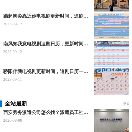
东坡水角
东坡水角是广东省清远市最传统的一道小吃之
踮起脚尖靠近你电视剧更新时间，追剧日历及剧情简介
一，制作到成型都有自身的特色，制作过程也是极其
2023-09-12
讲究。
南风知我意电视剧追剧日历，更新时间一览表
馅料有马蹄、猪肉、葱等，糍皮口感又软又脆，
2023-09-12
爽滑弹牙，肉馅咸鲜度适中，再配上一碗秘制蘸料，
保证让你一口接着一口吃，老一辈的海外华人，吃过
一次东坡水角都会记忆犹新，念念不忘。
骄阳伴我电视剧更新时间，追剧日历一览表
2023-09-11
洲心大粥
洲心大粥是广东清远最著名最受欢迎的一道粥类
全站最新
更多
美食，是当地人早餐首选的标配之一。
西安劳务派遣公司怎么找？派遣员工社保如何合规缴？空间无限 23 年专业沉淀给出答案
洲心大粥是以猪杂为主要食材，猪腰、猪心、猪
2026-08-08
肝等多种内脏食材，很受人们的喜爱是因为，味道正