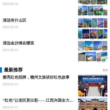
2022-05-31
糖、淀粉、五香粉等多种调料搅拌，再把肉塞进壳
里，加入调料大火翻炒即可。
清远有什么区
非常的入味，但想把田螺吃过瘾是有点难的，因
2022-05-31
为肉小，取肉费力，所以还没吃尽兴就已经快吃完
了，肉质细嫩带点韧性，越嚼越香，好吃得停不下
清远金沙滩在哪里
来。
2022-05-11
九龙豆腐
九龙豆腐是九龙独有的特产，在当地已是人尽皆
最新推荐
更多
知的传统美食，最最正宗的就属九龙镇。
擦亮红色招牌，赣州文旅讲好红色故事
2024-12-11
纯手工制作且工序复杂，带点豆腐的清香鲜甜，
细嫩爽滑，不易软烂，可以蒸、煎、炸、炖、酿等多
种做法，简直令人回味无穷。
“红色”让老区更出彩——江西兴国全力打造红色文化传承发展创新示范区
2024-12-11