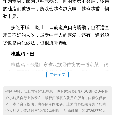
作为食材，因为这种老鹅长时间的煲都不会烂，多余
的油脂都被煲干，所以会越煮越入味，越煮越香，韧
劲十足。
多吃不腻， 吃上一口筋道爽口有嚼劲，但不适宜
牙口不好的人吃，最受中年人的喜爱，还有一道老鸡
煲也是类似做法，也很滋补养颜。
椒盐鸡下巴
椒盐鸡下巴是广东省汉族最传统的一道名菜，很
多人一看到这种部位食材就会抗拒，但尝试过一次后
展开全文
就会体验到，真香定律。
椒盐鸡下巴是用油炸至金黄色捞出，再加入酱
特别声明：以上内容(包括视频、图片或音频)均为DUSHIQUAN用
户小茄瓜自行上传发布，版权归版权方及用户所有，内容仅供参
油、辣椒面、花椒等等一起大火爆炒后即可。
考，本平台仅提供信息存储空间服务。上述内容如果侵害了您的
看着就很有食欲，外皮金黄油亮，外皮酥脆入
个人利益，请及时与我们联系删除。 纠错邮箱：2137262770#q