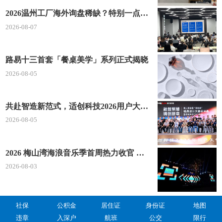
宗且无异味，原汁原味的保留粥类原本的味道，量大
2026温州工厂海外询盘稀缺？特别一点AI 短视频引流 + 麦穗智能获客谷歌定制独立站双渠道拓客！
料足谁不爱。
2026-08-07
最正宗的在小巷子里，无论是任何时间，小店里
都是非常的热闹。
路易十三首套「餐桌美学」系列正式揭晓
2026-08-05
刀切糍
刀切糍是清远市最著名的一道地方小吃，每当节
共赴智造新范式，适创科技2026用户大会将于深圳启幕
假日到来，当地人都会围在一起制作。
2026-08-05
粘米团切成条，下锅煮沸加入鹅汤，再放入葱
花、芹菜、香菜、雪豆等即可出炉，雪白的刀切糍，
2026 梅山湾海浪音乐季首周热力收官 文体旅深度融合点燃滨海夏日经济
吃上一口特别的滑嫩带点糯，鹅汤的清香也是非常的
2026-08-03
诱人。
卷筒糍是在广东英德一带较为多见的一种早点，
社保
公积金
居住证
身份证
地图
在广州、清远、韶关偶尔有见。卷筒糍是英德人喜欢
违章
入深户
航班
公交
限行