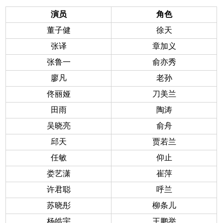
演员
角色
董子健
徐天
张译
章加义
张鲁一
俞亦秀
廖凡
老孙
佟丽娅
刀美兰
田雨
陶涛
吴晓亮
俞舟
邱天
贾若兰
任敏
仰止
娄艺潇
崔萍
许君聪
呼兰
苏晓彤
柳条儿
杨皓宇
王鹏举