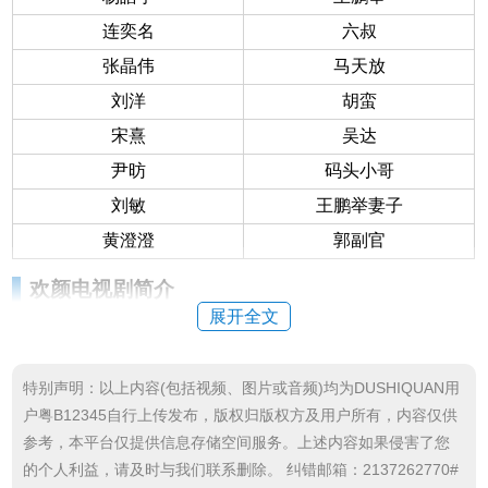
连奕名
六叔
张晶伟
马天放
刘洋
胡蛮
宋熹
吴达
尹昉
码头小哥
刘敏
王鹏举妻子
黄澄澄
郭副官
欢颜电视剧简介
展开全文
《欢颜》是企鹅影视、新自序影视制作出品，新
自序影视制作、纸兵影视承制，孙忠怀、赵子惠担任
特别声明：以上内容(包括视频、图片或音频)均为DUSHIQUAN用
出品人，黄星、张宝月担任总制片人，王娟担任总监
户粤B12345自行上传发布，版权归版权方及用户所有，内容仅供
制，李尔云担任监制，徐兵编剧执导，董子健、张
参考，本平台仅提供信息存储空间服务。上述内容如果侵害了您
译、佟丽娅领衔主演、张鲁一友情出演、廖凡特别出
的个人利益，请及时与我们联系删除。 纠错邮箱：2137262770#