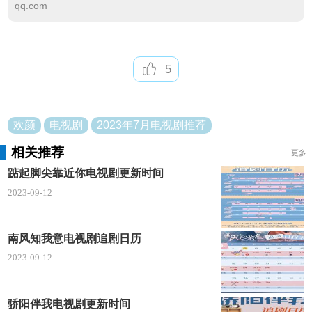
qq.com
演、田雨特邀主演的年代传奇剧。
剧情简介
年仅21岁的青年徐天，秉承父辈的信仰与嘱托，
5
从南洋出发到广东，一路经福建、江西、浙江，最终
抵达上海，成功将资助革命的物资送交共产国际。在
欢颜
电视剧
2023年7月电视剧推荐
和老孙、俞亦秀、章加义等人经历了沿途的崎岖与挫
折之后，徐天完成了人生的淬炼与使命的送达，众人
相关推荐
更多
露出的欢颜就是对革命必将胜利的坚定信仰与美好寄
踮起脚尖靠近你电视剧更新时间
托。
2023-09-12
南风知我意电视剧追剧日历
2023-09-12
骄阳伴我电视剧更新时间