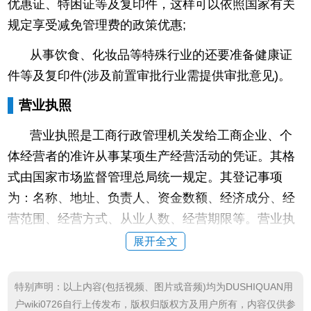
优惠证、特困证等及复印件，这样可以依照国家有关
规定享受减免管理费的政策优惠;
从事饮食、化妆品等特殊行业的还要准备健康证
件等及复印件(涉及前置审批行业需提供审批意见)。
营业执照
营业执照是工商行政管理机关发给工商企业、个
体经营者的准许从事某项生产经营活动的凭证。其格
式由国家市场监督管理总局统一规定。
其登记事项
为：名称、地址、负责人、资金数额、经济成分、经
营范围、经营方式、从业人数、经营期限等。营业执
照分正本和副本，二者具有相同的法律效力。正本应
展开全文
当置于公司住所或营业场所的醒目位置，营业执照不
得伪造、涂改、出租、出借、转让。
没有营业执照的
特别声明：以上内容(包括视频、图片或音频)均为DUSHIQUAN用
工商企业或个体经营者一律不许开业，不得刻制公
户wiki0726自行上传发布，版权归版权方及用户所有，内容仅供参