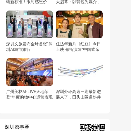
轿新标准！限时感恩价
大启幕：以背包为媒介，
6.59万元起！
开启都市与自然的对话
深圳文旅发布全球首张“深
任达华新片《红豆》今日
圳AI城市旅行
上映 领衔演绎“中国式亲
卡/Shenzhen AI Travel
情”触动人心
Pass”：用AI链接世界与
深圳
广州美林M·LIVE天地荣
深圳外环高速三期最新进
登“年度购物中心运营表现
展来了，田头山隧道斜井
TOP10”（2025观点商业
顺利贯通
年会）
深圳都事圈