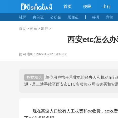
首页
便民
出行
|
社保
身份证
公积金
居住证
摇号
竞价
首页
>
便民
>
出行
>
西安etc怎么办
提问时间：
2022-12-12 19:45:08
单位用户携带营业执照经办人和机动车行驶
通卡及上述手续至西安市ETC客服营业网点购买和安
现在高速入口设有人工收费和etc收费，etc