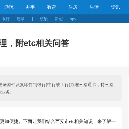
游玩
办事
教育
住房
生活
资讯
|
限行
违章
核酸
新冠
hpv
理，附etc相关问答
证原件及复印件到银行(中行或工行)办理三秦通卡，持三秦
装业务。
收费更加便捷。下面让我们结合西安市etc相关知识，来了解一