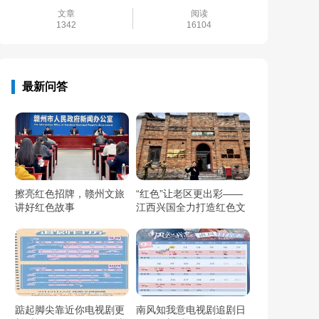
文章
阅读
1342
16104
最新问答
擦亮红色招牌，赣州文旅
“红色”让老区更出彩——
讲好红色故事
江西兴国全力打造红色文
化传承发展创新示范区
踮起脚尖靠近你电视剧更
南风知我意电视剧追剧日