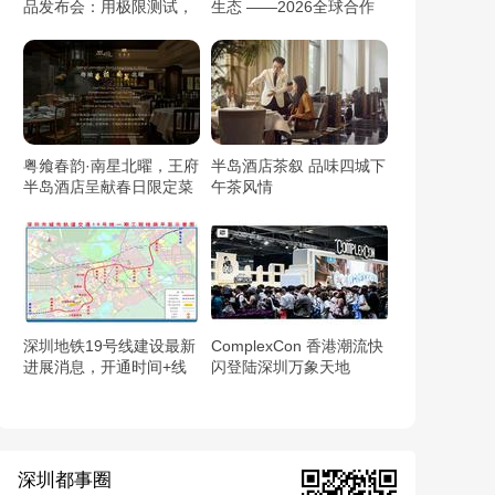
品发布会：用极限测试，
生态 ——2026全球合作
重新定义年轻人的科技睡
伙伴盛典完满结束
眠
粤飨春韵·南星北曜，王府
半岛酒店茶叙 品味四城下
半岛酒店呈献春日限定菜
午茶风情
单
深圳地铁19号线建设最新
ComplexCon 香港潮流快
进展消息，开通时间+线
闪登陆深圳万象天地
路图+站点信息
深圳都事圈