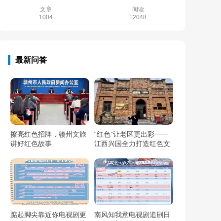
文章
阅读
1004
12048
最新问答
擦亮红色招牌，赣州文旅
“红色”让老区更出彩——
讲好红色故事
江西兴国全力打造红色文
化传承发展创新示范区
踮起脚尖靠近你电视剧更
南风知我意电视剧追剧日