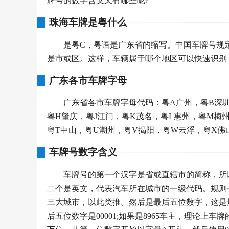
牌号的数字含义又有哪些呢?
珠海车牌是粤什么
是粤C，粤语是广东省的缩写。中国车牌号规
是市或区。这样，车辆属于哪个地区可以快速识别
广东各市车牌字母
广东省各市车牌字母代码：粤A广州，粤B深圳
粤H肇庆，粤J江门，粤K茂名，粤L惠州，粤M梅
粤T中山，粤U潮州，粤V揭阳，粤W云浮，粤X佛
车牌号数字含义
车牌号的第一个汉字是省或直辖市的简称，所
二个是英文，代表汽车所在城市的一级代码。规则一
三大城市，以此类推。然后是最后五位数字，这是
后五位数字是00001;如果是8965车主，理论上车