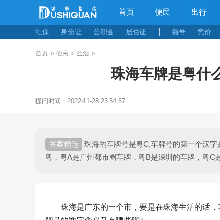
首页
便民
出行
|
社保
身份证
公积金
居住证
摇号
竞价
首页
>
便民
>
生活
>
珠海车牌是粤什
提问时间：
2022-11-28 23:54:57
珠海的车牌号是粤C,车牌号的第一个汉
粤，粤A是广州都市圈车牌，粤B是深圳的车牌，粤C
珠海是广东的一个市，要是在珠海生活的话，