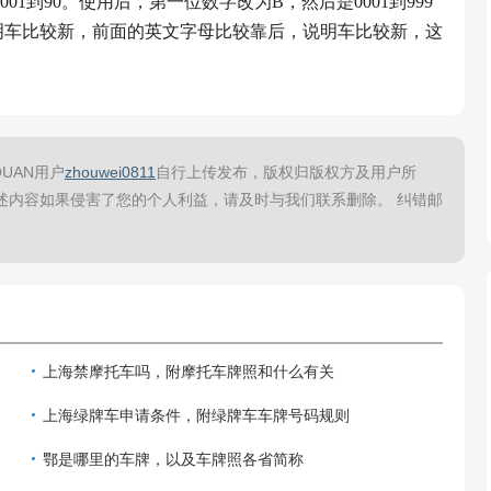
1到90。使用后，第一位数字改为B，然后是0001到999
明车比较新，前面的英文字母比较靠后，说明车比较新，这
UAN用户
zhouwei0811
自行上传发布，版权归版权方及用户所
述内容如果侵害了您的个人利益，请及时与我们联系删除。 纠错邮
上海禁摩托车吗，附摩托车牌照和什么有关
上海绿牌车申请条件，附绿牌车车牌号码规则
鄂是哪里的车牌，以及车牌照各省简称