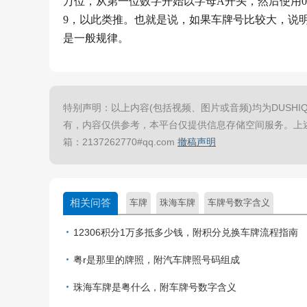
万位，从第一位数字开始以字母A开头，然后使用000
9，以此类推。也就是说，如果车牌号比较大，说
是一般规律。
特别声明：以上内容(包括视频、图片或音频)均为DUSHIQ
有，内容仅供参考，本平台仅提供信息存储空间服务。上
箱：2137262770#qq.com
撤稿声明
相关问答
车牌
珠海车牌
车牌号数字含义
12306积分1万多抵多少钱，附积分兑换车牌流程指南
粤r是那里的牌照，附汽车牌照号码组成
珠海车牌是粤什么，附车牌号数字含义