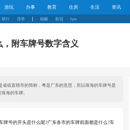
游玩
办事
教育
住房
生活
资讯
|
限行
违章
核酸
新冠
hpv
么，附车牌号数字含义
字是省或直辖市的简称，粤是广东的意思，所以珠海的车牌号是
是珠海的车牌。
车牌号的开头是什么呢?广东各市的车牌前面都是什么?车