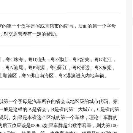
定的第一个汉字是省或直辖市的缩写，后面的第一个字母
，对交通管理有一定的帮助。
，粤C珠海，粤D汕头，粤E佛山，粤F韶关，粤G湛江，
州，粤N汕尾，粤P河源，粤Q阳江，粤R清远，粤S东莞，
山顺德区，粤Y佛山南海区，粤Z港澳进入内地车辆。
以第一个字母是汽车所在的省会或地区级的城市代码。第
般是这样的:A是省会，B是省内第二大城市，C是省内第
规则。如果是本省这个区域的第一个车牌，理论上车牌的
牌的后五位应该是08965;如果车牌超出数字容量，则为第100