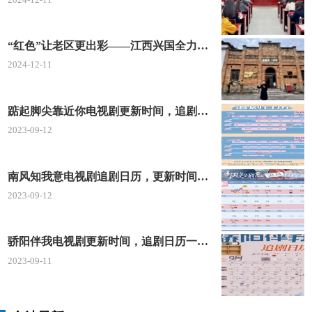
交，乘坐32路、49路、101路、113路、K113路、204
路、223路等线路公交车至“岗厦北地铁站”下车或乘坐
“红色”让老区更出彩——江西兴国全力打造红色文化传承发展创新示范区
395路公交车至“电子学校”
2024-12-11
深圳市龙华区行政服务大厅综合窗口
踮起脚尖靠近你电视剧更新时间，追剧日历及剧情简介
2023-09-12
办理地点：深圳市龙华区梅龙大道2283号国鸿大
厦A座龙华区行政服务大厅一楼综合窗口
南风知我意电视剧追剧日历，更新时间一览表
办公电话：0755-23332000
2023-09-12
办公时间：周一至周五，上午9：00至下午18：0
骄阳伴我电视剧更新时间，追剧日历一览表
0(法定节假日除外)
2023-09-11
位置指引：(一) 公交车 1. 区办事大厅站 M287路
M337路 M212路 B731路 K302路 2. 清湖小学站 794