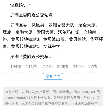
位置指引：
罗湖区委附近公交站点：
罗湖区委、凤凰街、罗湖交警大队、冶金大厦、
螺岭、京鹏大厦、爱国大厦、沃尔玛广场、文锦南
路、黄贝岭地铁站3、黄贝派出所、黄贝岭站、华丽环
岛、黄贝岭地铁站1、文锦中学
罗湖区委附近公交车：
104路、111路、214路、229路、242路、27路、
29路、2路、312路、372路、40路、83路、M373
展开全文
路、363路、17路、97路、B800路、10路、205路、2
20路、223路、311路、336路、381路、382路、387
特别声明：以上内容(包括视频、图片或音频)均为DUSHIQUAN用
路、69路、85路、B705路、K113路、M290路、M36
户shenzhen0711自行上传发布，版权归版权方及用户所有，内容
2路、M383路、观光1号线、13路、218路、57路、65
仅供参考，本平台仅提供信息存储空间服务。上述内容如果侵害