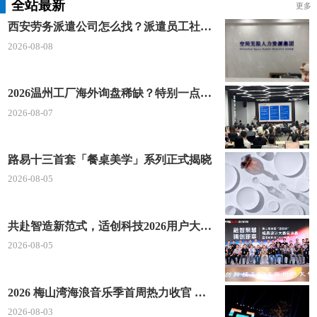
路 302路 624路 M372路 B654路 B648路 M339路 (二)
全站最新
更多
地铁 1. 清湖地铁站 A出口往前走约600米，在第二个
西安劳务派遣公司怎么找？派遣员工社保如何合规缴？空间无限 23 年专业沉淀给出答案
十字路口右转，步行约300米
2026-08-08
2026温州工厂海外询盘稀缺？特别一点AI 短视频引流 + 麦穗智能获客谷歌定制独立站双渠道拓客！
深圳市光明区行政服务大厅7-25号综合窗口
2026-08-07
办理地点：深圳市光明区牛山路与德雅路交汇处
公共服务平台一楼区行政服务大厅7-25号综合窗口
路易十三首套「餐桌美学」系列正式揭晓
2026-08-05
办公电话：0755-88211321，0755-88212021(行
政服务大厅统一咨询电话)
共赴智造新范式，适创科技2026用户大会将于深圳启幕
办公时间：周一至周五 09:00-12:00，14:00-17:4
2026-08-05
5 (午间延时服务时间12:00-14:00，国家法定节假日不
对外办公)
2026 梅山湾海浪音乐季首周热力收官 文体旅深度融合点燃滨海夏日经济
位置指引：公交： 搭乘b949路、b958路、b963
2026-08-03