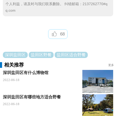
空气清新
，有着最美的
S型海景公路的转角；沿着步
个人利益，请及时与我们联系删除。 纠错邮箱：2137262770#q
q.com
道上去，一路上会经过小溪，河流，还有那棵网红
树。在这里打卡拍照，分分钟出大片的赶脚。
地址 : 深圳市盐田区壹海城东南50米
68
5
、
海山公园
公园依山而建，顺势而为，既劈蹊径，亦巧匠妙
深圳盐田区
盐田区野餐
盐田区适合野餐
裁；既遵循中国园林创造的基本原则，又具有西方建
相关推荐
更多
筑风格。
深圳盐田区有什么博物馆
地址 : 深圳市盐田区深盐路2100号
2022-06-18
关注【
城事指南
】了解更多深圳城市资讯，吃喝
深圳盐田区有哪些地方适合野餐
玩乐及最新民生政策尽在掌握~
2022-06-18