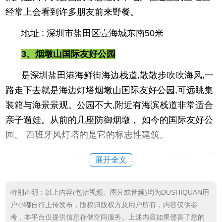
经常上会看到许多朋友前来野餐。
地址 : 深圳市盐田区壹海城东南50米
3、烟墩山国际友好公园
是深圳盐田港海鲜街海边栈道,散散步吹吹海风,一
路走下去就是海边灯塔烟墩山国际友好公园,可远眺集
装箱与海景景观。公园不大,附近有海滨栈道非常适合
亲子遛娃。从前的几座防御烟墩， 如今的国际友好公
园。 西班牙风灯塔的是它的标志性建筑。
地址 : 广东省深圳市盐田区东海道与进港三路交叉
展开全文
路口往东南约230米
4、盐田恩上湿地公园
特别声明：以上内容(包括视频、图片或音频)均为DUSHIQUAN用
户小嘟自行上传发布，版权归版权方及用户所有，内容仅供参
它隐藏在深山之中，这里群山环绕，树木茂盛，
考，本平台仅提供信息存储空间服务。上述内容如果侵害了您的