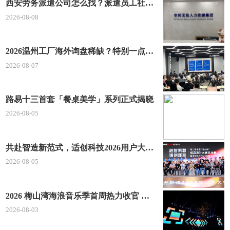
西安劳务派遣公司怎么找？派遣员工社保如何合规缴？空间无限 23 年专业沉淀给出答案
2026-08-08
2026温州工厂海外询盘稀缺？特别一点AI 短视频引流 + 麦穗智能获客谷歌定制独立站双渠道拓客！
2026-08-07
路易十三首套「餐桌美学」系列正式揭晓
2026-08-05
共赴智造新范式，适创科技2026用户大会将于深圳启幕
2026-08-05
2026 梅山湾海浪音乐季首周热力收官 文体旅深度融合点燃滨海夏日经济
2026-08-03