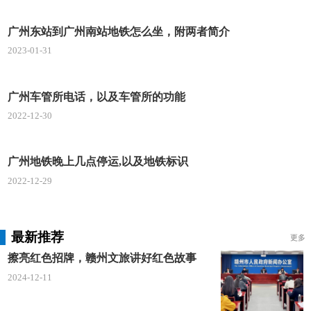
10、继续沿机场高速公路行驶7.5公里,在(流溪河
广州东站到广州南站地铁怎么坐，附两者简介
特大桥)朝白云机场/S41/G45/G4方向,靠左进入大广高
2023-01-31
速公路(全路段收费)
11、沿大广高速公路行驶3.5公里,朝韶关/乐广高
广州车管所电话，以及车管所的功能
速/G4W3/G4方向,靠右(全路段收费)
2022-12-30
12、继续沿大广高速公路行驶7.3公里,在(向西特
大桥)靠左(全路段收费)
广州地铁晚上几点停运,以及地铁标识
2022-12-29
13、继续沿大广高速公路行驶5.7公里,朝英德/乐
昌/G4W3方向,靠左进入花山北互通(全路段收费)
最新推荐
14、沿花山北互通行驶720米,靠左进入乐广高速
更多
公路(全路段收费)
擦亮红色招牌，赣州文旅讲好红色故事
2024-12-11
15、沿乐广高速公路行驶157.4公里,朝翁源/韶关/
赣州/G6011方向,靠右进入南韶高速公路(全路段收费)