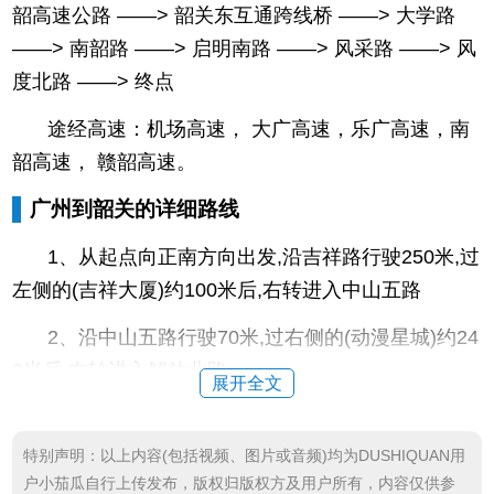
韶高速公路 ——> 韶关东互通跨线桥 ——> 大学路
——> 南韶路 ——> 启明南路 ——> 风采路 ——> 风
度北路 ——> 终点
途经高速：机场高速， 大广高速，乐广高速，南
韶高速， 赣韶高速。
广州到韶关的详细路线
1、从起点向正南方向出发,沿吉祥路行驶250米,过
左侧的(吉祥大厦)约100米后,右转进入中山五路
2、沿中山五路行驶70米,过右侧的(动漫星城)约24
0米后,右转进入解放北路
展开全文
3、沿解放北路行驶350米,过右侧的(府前大厦)约1
20米后,朝解放北路/流花路/大北立交/S41方向,靠左
特别声明：以上内容(包括视频、图片或音频)均为DUSHIQUAN用
户小茄瓜自行上传发布，版权归版权方及用户所有，内容仅供参