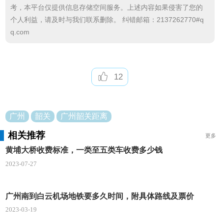
4、继续沿解放北路行驶1.6公里,朝花都/广园路/机
考，本平台仅提供信息存储空间服务。上述内容如果侵害了您的
场高速方向,靠左
个人利益，请及时与我们联系删除。 纠错邮箱：2137262770#q
q.com
5、继续沿解放北路行驶750米,朝三元里大道/S41/
机场高速/S81方向,靠左进入三元里大道
6、沿三元里大道行驶840米,朝S41/机场高速/S8
12
1/S15方向,靠左进入机场高速公路
7、沿机场高速公路行驶520米,在(广园西立交桥)
广州
韶关
广州韶关距离
朝机场高速方向,靠左(部分路段收费)
相关推荐
更多
8、继续沿机场高速公路行驶4.0公里,过右侧的(齐
黄埔大桥收费标准，一类至五类车收费多少钱
富商贸大厦)约100米后,靠左(全路段收费)
2023-07-27
9、继续沿机场高速公路行驶3.4公里,过右侧的(世
盛商务中心)约1480米后,朝白云机场/从化/韶关/S41方
广州南到白云机场地铁要多久时间，附具体路线及票价
向,靠左(全路段收费)
2023-03-19