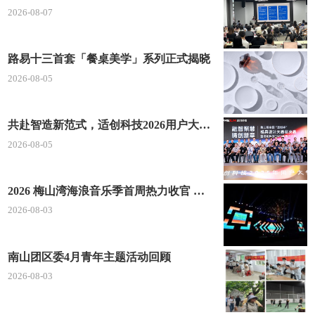
2026-08-07
22、沿启明南路行驶750米,左转进入风采路
23、沿风采路行驶730米,过左侧的(邮政大厦)约90
路易十三首套「餐桌美学」系列正式揭晓
米后,右转进入风度北路
2026-08-05
24、沿风度北路行驶410米,到达终点(在道路右侧)
共赴智造新范式，适创科技2026用户大会将于深圳启幕
2026-08-05
2026 梅山湾海浪音乐季首周热力收官 文体旅深度融合点燃滨海夏日经济
2026-08-03
南山团区委4月青年主题活动回顾
2026-08-03