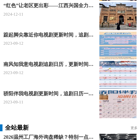
“红色”让老区更出彩——江西兴国全力打造红色文化传承发展创新示范区
16、沿南韶高速公路行驶3.8公里,靠左进入赣韶高
2024-12-11
速公路(全路段收费)
踮起脚尖靠近你电视剧更新时间，追剧日历及剧情简介
17、沿赣韶高速公路行驶8.1公里,靠左(全路段收
2023-09-12
费)
18、继续沿赣韶高速公路行驶6.3公里,从韶关东
南风知我意电视剧追剧日历，更新时间一览表
(市区)出口离开靠右进入韶关东互通跨线桥(全路段收
2023-09-12
费)
19、沿韶关东互通跨线桥行驶1.3公里,在(韶关东
骄阳伴我电视剧更新时间，追剧日历一览表
互通跨线桥)朝韶关方向,靠左进入大学路
2023-09-11
20、沿大学路行驶3.9公里,朝韶关火车东站/南韶
路/北江路方向,由环岛走第3出口进入南韶路
全站最新
更多
21、沿南韶路行驶180米,右转进入启明南路
2026温州工厂海外询盘稀缺？特别一点AI 短视频引流 + 麦穗智能获客谷歌定制独立站双渠道拓客！