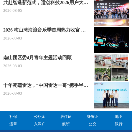
共赴智造新范式，适创科技2026用户大会将于深圳启幕
2026-08-05
2026 梅山湾海浪音乐季首周热力收官 文体旅深度融合点燃滨海夏日经济
2026-08-03
南山团区委4月青年主题活动回顾
2026-08-03
十年死磕雷达，“中国雷达一哥”携手半导体龙头“重新发明毫米波”
2026-08-03
社保
公积金
居住证
身份证
地图
违章
入深户
航班
公交
限行