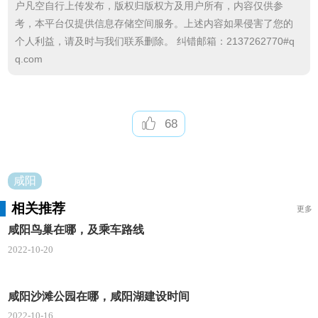
户凡空自行上传发布，版权归版权方及用户所有，内容仅供参
位列第7位。
考，本平台仅提供信息存储空间服务。上述内容如果侵害了您的
个人利益，请及时与我们联系删除。 纠错邮箱：2137262770#q
资源及禀赋
q.com
境内已探明矿产资源24种，已开发利用10种，主
要有煤炭、地热、石灰岩、石英砂岩、陶土、油页岩
及石油、天然气、煤层气等。煤炭资源分布于辖区北
68
部的彬州、长武、旬邑、淳化、永寿五市县，煤系自
东向西呈带状分布，走向长达70公里以上，含煤面积
咸阳
约4206平方公里，已探明储量为110亿吨，预测为150
亿吨左右，居陕西第二。石灰岩主要分布在乾县、礼
相关推荐
更多
泉、永寿、淳化、泾阳、三原境内的北部山地一带，
咸阳鸟巢在哪，及乘车路线
东西延长75公里，储量估计有3000亿立方米，居全省
2022-10-20
第一。地下热水储量达2500亿立方米，分布面积3000
平方公里，被命名为全国首个“中国地热城”。
咸阳沙滩公园在哪，咸阳湖建设时间
2022-10-16