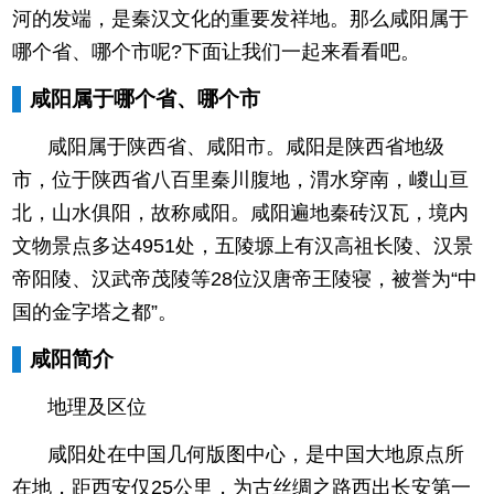
河的发端，是秦汉文化的重要发祥地。那么咸阳属于
哪个省、哪个市呢?下面让我们一起来看看吧。
咸阳属于哪个省、哪个市
咸阳属于陕西省、咸阳市。咸阳是陕西省地级
市，位于陕西省八百里秦川腹地，渭水穿南，嵕山亘
北，山水俱阳，故称咸阳。咸阳遍地秦砖汉瓦，境内
文物景点多达4951处，五陵塬上有汉高祖长陵、汉景
帝阳陵、汉武帝茂陵等28位汉唐帝王陵寝，被誉为“中
国的金字塔之都”。
咸阳简介
地理及区位
咸阳处在中国几何版图中心，是中国大地原点所
在地，距西安仅25公里，为古丝绸之路西出长安第一