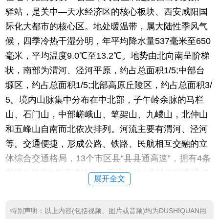
驿站，是关中—天水经济区的核心板块、西安咸阳国
际化大都市的核心区。地处暖温带，属大陆性季风气
候，四季冷热干湿分明，年平均降水量537毫米至650
毫米，平均温度9.0℃至13.2℃。地势由北向南呈阶梯
状，南部为渭河、泾河平原，约占总面积1/5;中部台
塬区，约占总面积1/5;北部高原丘陵区，约占总面积3/
5。境内山脉集中分布在中北部，子午岭余脉的马栏
山、石门山，中部嵯峨山、笔架山、九嵕山，北仲山
和五峰山自南而北依次排列。河流主要有渭河、泾河
等。交通便捷，形成公路、铁路、民航相互交融的立
体综合交通格局，13个市区县“县县通高速”，拥有4条
普速铁路和2条高速铁路，西安地铁1号线二期直通咸
展开全文
阳主城区，三期工程正在建设。坐拥西北最大的航空
港—西安咸阳国际机场，旅客年吞吐量达4800多万人
特别声明：以上内容(包括视频、图片或音频)均为DUSHIQUAN用
次、货邮年吞吐量达38.2万吨，2020年客流量在全国