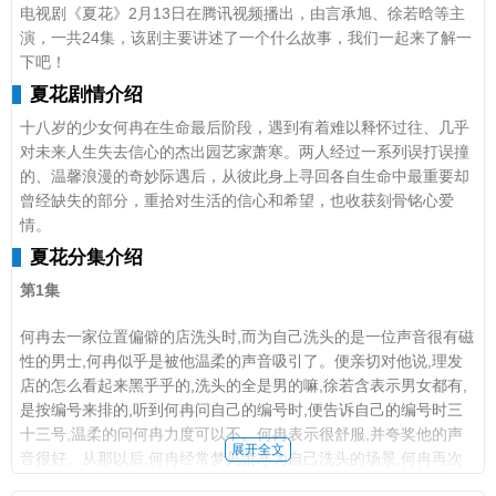
2月25日：20-21集
电视剧《夏花》2月13日在腾讯视频播出，由
言承旭、徐若晗等主
演，一共24集，该剧主要讲述了一个什么故事，我们一起来了解一
3月2日：22-23集
下吧！
夏花剧情介绍
3月4日：24集(大结局)
十八岁的少女何冉在生命最后阶段，遇到有着难以释怀过往、几乎
夏花剧情介绍
对未来人生失去信心的杰出园艺家萧寒。两人经过一系列误打误撞
十八岁的少女何冉在生命最后阶段，遇到有着难以释怀过往、几乎
的、温馨浪漫的奇妙际遇后，从彼此身上寻回各自生命中最重要却
对未来人生失去信心的杰出园艺家萧寒。两人经过一系列误打误撞
曾经缺失的部分，重拾对生活的信心和希望，也收获刻骨铭心爱
的、温馨浪漫的奇妙际遇后，从彼此身上寻回各自生命中最重要却
情。
曾经缺失的部分，重拾对生活的信心和希望，也收获刻骨铭心爱
夏花分集介绍
情。
第1集
何冉去一家位置偏僻的店洗头时,而为自己洗头的是一位声音很有磁
性的男士,何冉似乎是被他温柔的声音吸引了。便亲切对他说,理发
店的怎么看起来黑乎乎的,洗头的全是男的嘛,徐若含表示男女都有,
是按编号来排的,听到何冉问自己的编号时,便告诉自己的编号时三
十三号,温柔的问何冉力度可以不。何冉表示很舒服,并夸奖他的声
展开全文
音很好。从那以后,何冉经常梦见萧寒为自己洗头的场景,何冉再次
去理发店,并继续选择三十三号为自己洗头。可当洗头时,却发现并