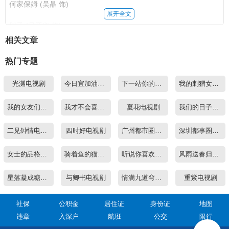
和自己去吃饭,听到保姆出去后,何冉打车再次去了小洲村。却因下
何家保姆 (吴晶 饰)
雨弄伤了自己,到底萧寒家后,萧寒让他擦头发,表示自己送他,两人在
展开全文
雨中共撑一把伞,画面看起来很唯美。何冉便询问他女朋友没有找他
胖子 (吴亚衡 饰)
吃饭吗?何冉听到小寒没有否定后便认定是他女朋友。胖子看见后
相关文章
被调侃萧寒有艳遇,并告诉何冉自己是萧寒的的朋友。萧寒把伞给何
韩屿姑姑 (王泇淇 饰)
冉让他自己回去,胖子想要让何冉留下却被萧寒阻止了。何冉回去
热门专题
后,被妈被妈妈吓了一跳,何冉何冉告诉妈妈自己困了,妈妈也就出去
丁小然 (洪乔 饰)
了。晚上何冉因为想白天睡不着,二日,何冉在窗外看见了修剪花的
光渊电视剧
今日宜加油电视剧
下一站你的世界电视剧
我的刺猬女孩2之念念不忘电视剧
阿曼 (杨凯迪 饰)
人,很开心,听到妈妈在叫自己何冉也就下楼了。
我的女友们电视剧
我才不会喜欢你电视剧
夏花电视剧
我们的日子电视剧
张晓丽 (丁欣禾 饰)
第2集
二见钟情电视剧
四时好电视剧
广州都市圈水费
深圳都事圈水费
张亦民 (王子涵 饰)
何冉在吃饭时,脑海里全是萧寒,想得出身,听到妈妈说吃饭还发呆。
之后何冉就上楼了,韩屿跑去看他,可何冉表示自己睡了,让他不要进
晶晶 (金乐 饰)
女士的品格电视剧
骑着鱼的猫电视剧
听说你喜欢我电视剧
风雨送春归电视剧
来,可不死心韩屿硬是从阳台爬了进来,何冉看到后让他出去。可韩
屿却说除非他去看自己的演唱会。何冉想到能出去见萧寒,便答应了
李云 (任俊希 饰)
星落凝成糖电视剧
与卿书电视剧
情满九道弯电视剧
重紫电视剧
韩屿,并让韩屿明天来接自己。第二日,韩屿开车来接何冉,何冉夸奖
说今天很帅气,韩屿便说自己是高定,而何冉却无情的拆穿了到演唱
石竹 (王馨悦 饰)
会时,韩屿对何冉说以后跟着自己多见见世面,正当韩屿要演出时。
社保
公积金
居住证
身份证
地图
何冉却说自己要去上厕所,出来之后便要去小洲村,被小刘看见了逼
违章
入深户
航班
公交
限行
李南 (李佳奇 饰)
不得再次回到了演唱会现场。何冉在混乱的人群中逃了出来后便去