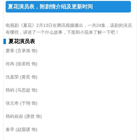
不是有萧寒,便询问店里面的人,有位女生告诉何冉,之前为他洗头的
夏花演员表，附剧情介绍及更新时间
是是萧寒,是自己叫来帮忙的。并说萧寒在小洲村有一家自自己的
店,但位置不确定,但是何冉还决定还是小洲村找何冉,所爱隔山海,山
海皆可平。来到小洲村后,何冉一直在找萧寒的店,而此时的萧寒正
电视剧《夏花》2月13日在腾讯视频播出，一共24集，该剧的演员
在跟猫咪做房子,悠闲的听着歌。正当小萧寒跟猫咪说话时,看到了
有哪些，讲述了一个什么故事，下面和小茄来了解一下吧！
何冉,所谓一见钟情大概就是这样。萧寒温柔的问何冉是洗头吗?何
夏花演员表
然表示洗头。萧寒看见她干净的头发后便说,这不是刚洗过吗?但是
萧寒 (言承旭 饰)
听到何冉说,洗过就不能再洗吗?便开始准备,并让何冉躺下。听到萧
寒的声音后,何冉再次感受到了熟悉的感觉,便静静的享受着萧寒,为
何冉 (徐若晗 饰)
自己洗头。猫咪在地上开心的跑着,一切看似那么的美好,何冉询问
萧寒猫怎么了,而萧寒却告诉猫恋爱了,何冉很迷惑。洗完之后萧寒
仇嘉荣 (黄奕 饰)
便为他吹干了头发,并询问他要剪头发吗?何然表示是他剪吗?并询问
他会剪吗?萧寒告诉何然自己能剪,可何冉却说不一定剪得好看。萧
韩屿 (马思超 饰)
寒表示能看。听到后就让萧寒为自己剪了刘海。一个很性感的女人
来叫萧海一起去吃饭,萧海告诉你十分钟之后去吃。剪完之后,何冉
张元奇 (于翔 饰)
便询问萧寒多少钱,萧海表示随便改。而结完账的何然故意将手机放
在桌子上,就打车回家了。回到家后,保姆询问何冉去哪里了,邱总一
韩屿叔叔 (唐曾 饰)
直在担心他,何冉听到保姆给妈妈打电话,说自己不吃饭。听到妈妈
让保姆看着自己把药喝下去,何冉为了出去,故意将快递改成隔壁的
秦早 (赵圆瑗 饰)
让保姆送去。隔壁大叔发现不是后,有将快递送了回来,便邀请保姆