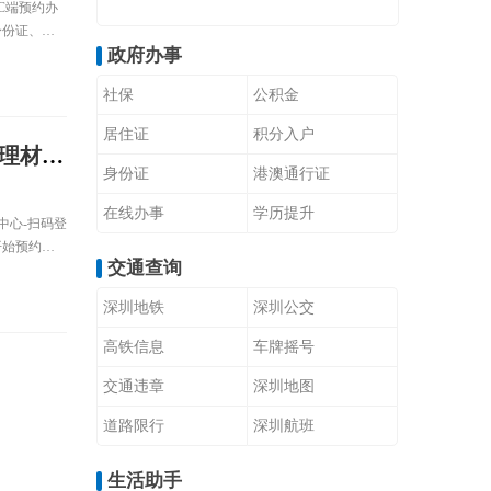
C端预约办
身份证、数
政府办事
护人证明材
社保
公积金
居住证
积分入户
材料）
身份证
港澳通行证
在线办事
学历提升
个人中心-扫码登
开始预约；
交通查询
深圳地铁
深圳公交
高铁信息
车牌摇号
交通违章
深圳地图
道路限行
深圳航班
生活助手