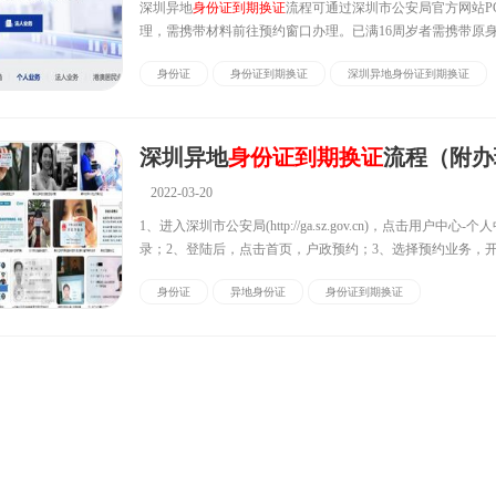
深圳异地
身份证到期换证
流程可通过深圳市公安局官方网站P
理，需携带材料前往预约窗口办理。已满16周岁者需携带原
码照片回执和其他有效身份证件；未满16周岁者还需携带监
身份证
身份证到期换证
深圳异地身份证到期换证
料。
深圳异地
身份证到期换证
流程（附办理
2022-03-20
1、进入深圳市公安局(http://ga.sz.gov.cn)，点击用户中心-
录；2、登陆后，点击首页，户政预约​；3、选择预约业务，
4、然后按流程要求操作即可。
身份证
异地身份证
身份证到期换证