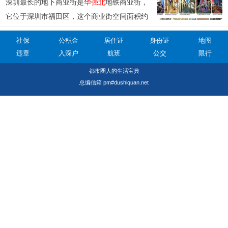
深圳最长的地下商业街是
华强北
地铁商业街，
它位于深圳市福田区，这个商业街空间面积约
2万平米，全长差不多一公里，而且交通很方
社保
公积金
居住证
身份证
地图
便，有19个地铁口连着。
违章
入深户
航班
公交
限行
都市圈人的生活宝典
总编信箱 pm#dushiquan.net