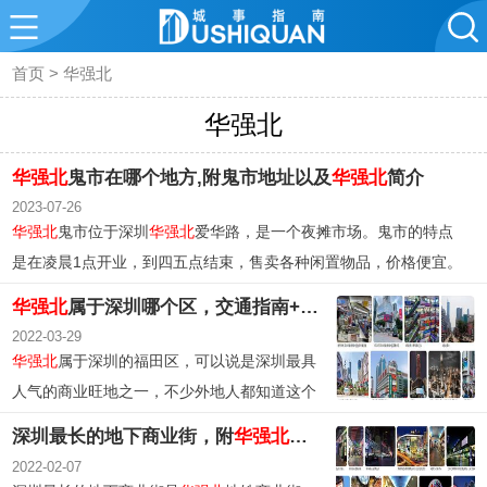
首页
>
华强北
华强北
华强北
鬼市在哪个地方,附鬼市地址以及
华强北
简介
2023-07-26
华强北
鬼市位于深圳
华强北
爱华路，是一个夜摊市场。鬼市的特点
是在凌晨1点开业，到四五点结束，售卖各种闲置物品，价格便宜。
鬼市也被称为老北京的夜市，以售卖估衣为主。
华强北
是深圳的标
华强北
属于深圳哪个区，交通指南+
华强北
购物攻略
志之一，拥有多个电子专业市场和各种业态商场，是一个综合性商
2022-03-29
圈。前往
华强北
可以乘坐观光巴士、地铁或公交。
华强北
属于深圳的福田区，可以说是深圳最具
人气的商业旺地之一，不少外地人都知道这个
地方。其前身是生产电子、通讯、电器产品为
深圳最长的地下商业街，附
华强北
介绍及景点
主的工业区域，而后发展为中国最大的电子市
2022-02-07
场。