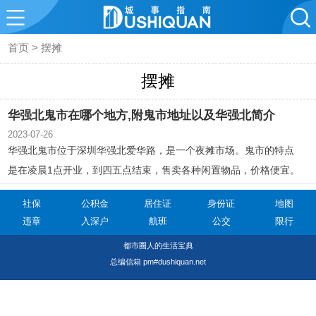
首页
>
摆摊
摆摊
华强北鬼市在哪个地方,附鬼市地址以及华强北简介
2023-07-26
华强北鬼市位于深圳华强北爱华路，是一个夜摊市场。鬼市的特点
是在凌晨1点开业，到四五点结束，售卖各种闲置物品，价格便宜。
鬼市也被称为老北京的夜市，以售卖估衣为主。华强北是深圳的标
社保
公积金
居住证
身份证
地图
志之一，拥有多个电子专业市场和各种业态商场，是一个综合性商
违章
入深户
航班
公交
限行
圈。前往华强北可以乘坐观光巴士、地铁或公交。
都市圈人的生活宝典
总编信箱 pm#dushiquan.net