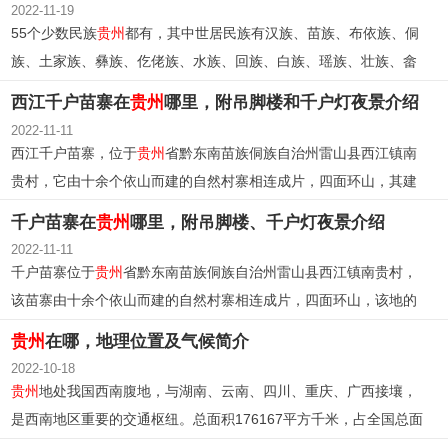
2022-11-19
55个少数民族
贵州
都有，其中世居民族有汉族、苗族、布依族、侗
族、土家族、彝族、仡佬族、水族、回族、白族、瑶族、壮族、畲
族、毛南族、满族、蒙古族、仫佬族、羌族等18个民族。
西江千户苗寨在
贵州
哪里，附吊脚楼和千户灯夜景介绍
2022-11-11
西江千户苗寨，位于
贵州
省黔东南苗族侗族自治州雷山县西江镇南
贵村，它由十余个依山而建的自然村寨相连成片，四面环山，其建
筑以木质的吊脚楼为主，分平地吊脚楼和斜坡吊脚楼两大类。
千户苗寨在
贵州
哪里，附吊脚楼、千户灯夜景介绍
2022-11-11
千户苗寨位于
贵州
省黔东南苗族侗族自治州雷山县西江镇南贵村，
该苗寨由十余个依山而建的自然村寨相连成片，四面环山，该地的
建筑以木质的吊脚楼为主，分平地吊脚楼和斜坡吊脚楼两大类。
贵州
在哪，地理位置及气候简介
2022-10-18
贵州
地处我国西南腹地，与湖南、云南、四川、重庆、广西接壤，
是西南地区重要的交通枢纽。总面积176167平方千米，占全国总面
积的1.8%