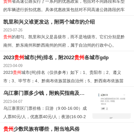
贵州
省高速公路实行了一系列的优惠政策，包括对不同路段和车型
通服务水平。项目估算总投资为141.58亿元。
的车辆进行折扣优惠。具体优惠政策包括对不同高速公路路段的车
辆实行不同折扣，以及对不同类别的客车和货车实行不同折扣。此
凯里和兴义谁更发达，附两个城市的介绍
外，还对特定时段通行的车辆进行折扣优惠。
贵州
省的高速公路总
2023-07-26
里程已经超过7000公里，位居全国第四位。
贵州
的都匀、凯里和兴义是县级市，而不是地级市。它们分别是黔
南州、黔东南州和黔西南州的州府，属于自治州的行政中心。
2023
贵州
城市(州)排名，附2022
贵州
各城市gdp
2023-04-09
2023
贵州
城市(州)排名（仅供参考）如下：1、贵阳市；2、遵义
市；3、毕节市；4、黔南布依族苗族自治州；5、黔西南布依族苗
族自治州；6、六盘水市；7、铜仁市；8、黔东南苗族侗族自治
乌江寨门票多少钱，附购买指南及景点攻略
州；9、安顺市。
2023-04-07
乌江寨景区门票价格：日游（9:00-16:00）成
人票80元/人，优惠票40元/人；夜游(16:00-2
2:00)成人票120元/人，优惠票60元/人。
贵州
少数民族有哪些，附当地风俗