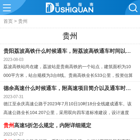
首页
>
贵州
贵州
贵阳荔波高铁什么时候通车，附荔波高铁通车时间以及其他信息
2023-08-03
荔波高铁站尚在建，荔波站是贵南高铁的一个站点，建筑面积为10
000平方米，站台规模为3台8线。贵南高铁全长533公里，投资估算
740亿元，将成为川渝黔及西北地区至华南沿海地区的快速铁路通
德余高速什么时候通车，附高速项目简介以及通车时间一览
道。贵南高铁
贵州
段的建设进展顺利，荔波客运枢纽站已完成9
2023-07-31
0%。
德江至余庆高速公路于2023年7月10日10时18分全线建成通车。该
高速公路全长104.207公里，采用双向四车道标准建设，设计速度
为80公里/小时。项目起于德江县合兴镇，止于余庆县小腮，设有10
贵州
高速5折怎么规定，内附详细规定
处互通式立交。该项目是
贵州
省新时代高速公路建设五年决战实施
2023-07-27
方案的一部分，旨在构建“长江经济带”综合交通运输体系，提升交