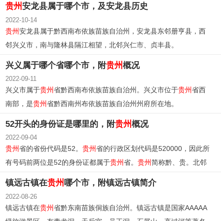
贵州
安龙县属于哪个市，及安龙县历史
2022-10-14
贵州
安龙县属于黔西南布依族苗族自治州，安龙县东邻册亨县，西
邻兴义市，南与隆林县隔江相望，北邻兴仁市、贞丰县。
兴义属于哪个省哪个市，附
贵州
概况
2022-09-11
兴义市属于
贵州
省黔西南布依族苗族自治州。兴义市位于
贵州
省西
南部，是
贵州
省黔西南州布依族苗族自治州州府所在地。
52开头的身份证是哪里的，附
贵州
概况
2022-09-04
贵州
省的省份代码是52。
贵州
省的行政区划代码是520000，因此所
有号码前两位是52的身份证都属于
贵州
省。
贵州
简称黔、贵。北邻
四川，南接广西，东界湖南，西连云南，位于长江和珠江两大水系
镇远古镇在
贵州
哪个市，附镇远古镇简介
的分水岭地带，属
贵州
高原的主体部分。
2022-08-26
镇远古镇在
贵州
省黔东南苗族侗族自治州。镇远古镇是国家AAAAA