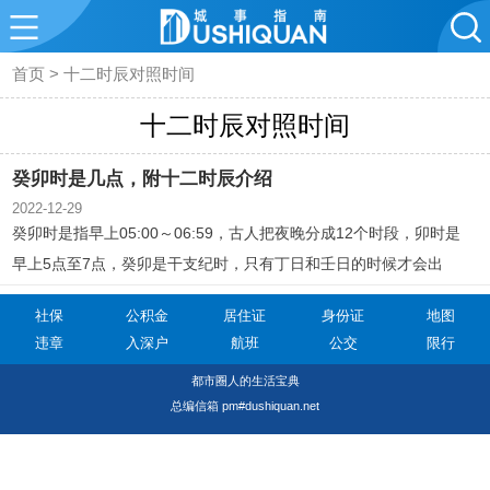
首页
>
十二时辰对照时间
十二时辰对照时间
癸卯时是几点，附十二时辰介绍
2022-12-29
癸卯时是指早上05:00～06:59，古人把夜晚分成12个时段，卯时是
早上5点至7点，癸卯是干支纪时，只有丁日和壬日的时候才会出
现。
社保
公积金
居住证
身份证
地图
违章
入深户
航班
公交
限行
都市圈人的生活宝典
总编信箱 pm#dushiquan.net