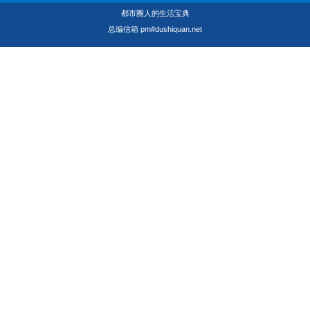
都市圈人的生活宝典
等。
总编信箱 pm#dushiquan.net