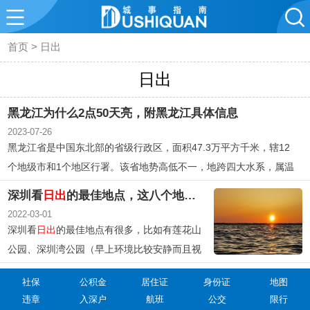
首页
>
日出
日出
黑龙江为什么2点50天亮，附黑龙江具体信息
2023-07-26
黑龙江省是中国东北部的省级行政区，面积47.3万平方千米，辖12
个地级市和1个地区行署。该省地势高低不一，地跨四大水系，属温
带季风气候。黑龙江省是中国通往俄罗斯和欧洲大陆的重要通道，
深圳看
日出
的最佳地点，这八个地方你pick哪个？
也是东北文化的代表。2022年，该省的GDP达到15901.0亿元，三
2022-03-01
次产业结构为22.7：29.2：48.1。
深圳看
日出
的最佳地点有很多，比如有莲花山
公园、深圳湾公园（早上环境比较安静而且视
野宽广，看着
日出
亮着点点灯光的深圳湾大
社保
公积金
居住证
身份证
地图
桥。）、梧桐山（是深圳海拔最高的一座山，
违章
入深户
航班
公交
限行
站在梧桐山山顶看着这座城市逐渐被照亮）等