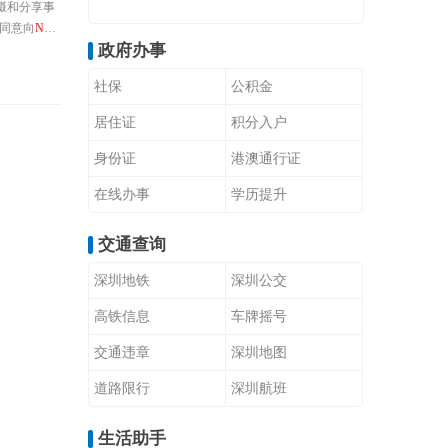
摄和分享事
同意向
NBA
政府办事
社保
公积金
居住证
积分入户
身份证
港澳通行证
在线办事
学历提升
交通查询
深圳地铁
深圳公交
高铁信息
车牌摇号
交通违章
深圳地图
道路限行
深圳航班
生活助手