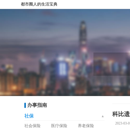
都市圈人的生活宝典
办事指南
科比遗
社保
▲
2023-03-0
社会保险
医疗保险
养老保险