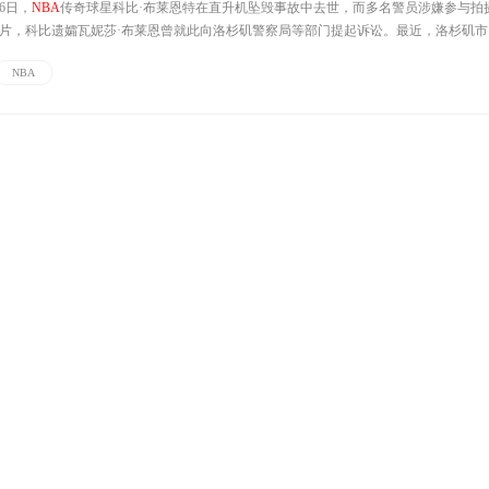
26日，
NBA
传奇球星科比·布莱恩特在直升机坠毁事故中去世，而多名警员涉嫌参与拍
片，科比遗孀瓦妮莎·布莱恩曾就此向洛杉矶警察局等部门提起诉讼。最近，洛杉矶市
家人支付2885万美元赔偿款，结束了历时近三年的诉讼案。科比遗孀获赔...
NBA