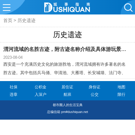
首页
>
历史遗迹
历史遗迹
渭河流域的名胜古迹，附古迹名称介绍及具体游玩景点一览
2023-08-04
西安是一个充满历史文化的旅游胜地，渭河流域拥有许多著名的名
胜古迹。其中包括兵马俑、华清池、大雁塔、长安城墙、法门寺、
潼关、韩城古城墙和西安碑林等。大雁塔是一座具有重要历史价值
社保
公积金
居住证
身份证
地图
的佛塔，而兵马俑则是古代墓葬雕塑的代表。华清宫是唐代帝王游
违章
入深户
航班
公交
限行
幸的别宫，也是一个受欢迎的旅游景点。
都市圈人的生活宝典
总编信箱 pm#dushiquan.net