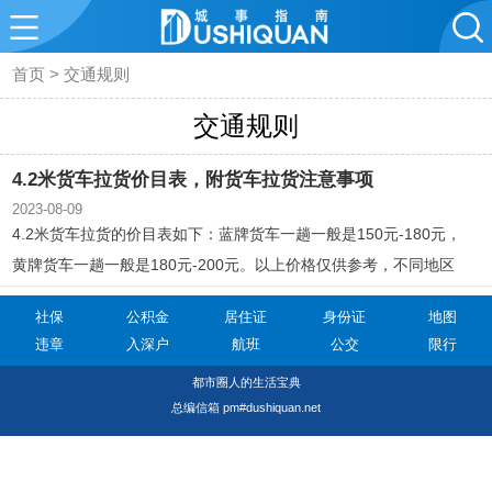
首页
>
交通规则
交通规则
4.2米货车拉货价目表，附货车拉货注意事项
2023-08-09
4.2米货车拉货的价目表如下：蓝牌货车一趟一般是150元-180元，
黄牌货车一趟一般是180元-200元。以上价格仅供参考，不同地区
和车型，价格可能会有所不同。
社保
公积金
居住证
身份证
地图
违章
入深户
航班
公交
限行
都市圈人的生活宝典
总编信箱 pm#dushiquan.net