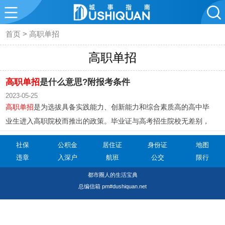
首页
>
高职单招
高职单招
高职单招
是什么意思?附报考条件
2023-05-25
高职单招
是为选拔具备实践能力、创新能力和综合素质高的高中毕
业生进入高职院校而推出的政策。毕业证与高考招生院校无差别，
具备普通高考报名资格即可报考，但若被录取一般是不能再参加普
社保
公积金
居住证
身份证
地图
通高考的。
违章
入深户
航班
公交
限行
都市圈人的生活宝典
总编信箱 pm#dushiquan.net